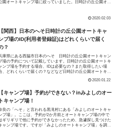
公園オートキャンプ場に絞っていました。日時計の丘公園オー
トキャンプ場の予...
2020.02.03
【関西】日本のへそ日時計の丘公園オートキャ
ンプ場のID(利用者登録証)はどれくらいで届く
の？
兵庫県にある西脇市日本のへそ 日時計の丘公園オートキャン
プ場の予約について記載しています。日時計の丘公園オートキ
ャンプ場を予約する場合、IDは必要なの？また取得したい場
合、どれくらいで届くの？などなど日時計の丘公園オートキャ
ンプ場を予約の疑...
2020.01.22
【キャンプ場】予約ができない？inみよしのオー
トキャンプ場！
奈良の「へそ」と言われる黒滝村にある「みよしのオートキャ
ンプ場」。ここは、予約が2か月前とオートキャンプ場の中で
はギリギリで他に予約ができなかったため、急遽探し見つけた
キャンプ場です。ですが「みよしのオートキャンプ場」を調べ