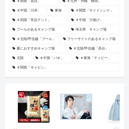
＃関西「高台」
＃九州・沖縄「林間」
＃中国「川岸」
東海
＃関西「サイドシンク」
＃四国「常設テント」
＃中国「川遊び」
プールがあるキャンプ場
埼玉県 キャンプ場
＃北陸/甲信越「プール」
フリーサイトのあるキャンプ場
夏におすすめキャンプ場
＃北陸/甲信越「高台」
北陸
＃中国「パオ」
＃東海「ティピー」
＃関西「キャビン」