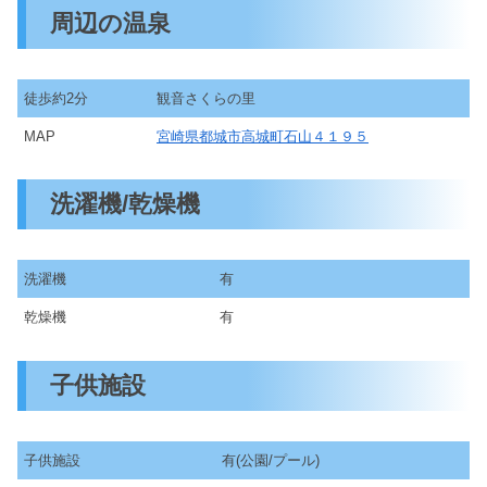
周辺の温泉
徒歩約2分
観音さくらの里
MAP
宮崎県都城市高城町石山４１９５
洗濯機/乾燥機
洗濯機
有
乾燥機
有
子供施設
子供施設
有(公園/プール)