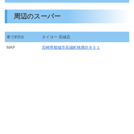
周辺のスーパー
車で約5分
タイヨー 高城店
MAP
宮崎県都城市高城町穂満坊８５１