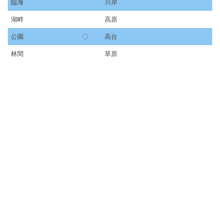
臨海
川岸
湖畔
高原
公園
〇
高台
林間
草原