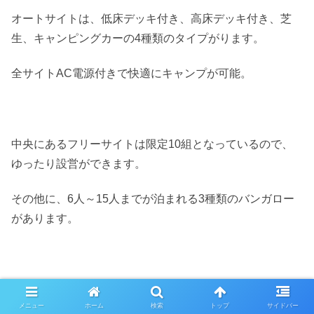
オートサイトは、低床デッキ付き、高床デッキ付き、芝
生、キャンピングカーの4種類のタイプがります。
全サイトAC電源付きで快適にキャンプが可能。
中央にあるフリーサイトは限定10組となっているので、
ゆったり設営ができます。
その他に、6人～15人までが泊まれる3種類のバンガロー
があります。
キャンプ場の近くに大型コンビネーション遊具、芝生広
メニュー
ホーム
検索
トップ
サイドバー
場、流水プールがあります。