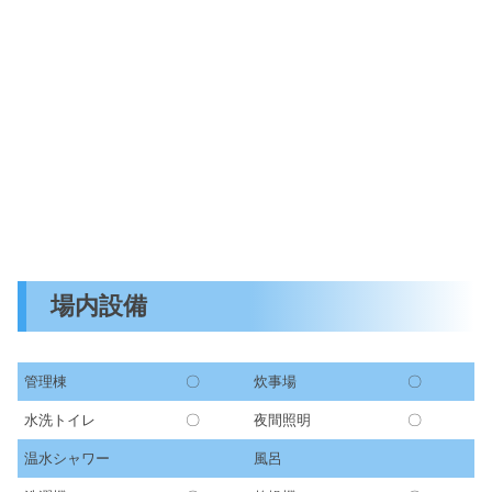
場内設備
管理棟
〇
炊事場
〇
水洗トイレ
〇
夜間照明
〇
温水シャワー
風呂