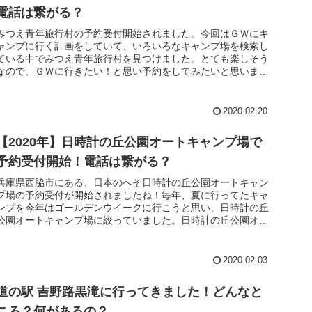
電話は繋がる？
みつえ青年旅行村の予約受付開始されました。今回はＧＷにキ
ャンプに行く計画をしていて、いろいろなキャンプ場を検索し
ている中でみつえ青年旅行村を見つけました。とても楽しそう
なので、ＧＷに行きたい！と思い予約をしてみたいと思いま
す。さて、きっと人...
2020.02.20
【2020年】日時計の丘公園オートキャンプ場で
予約受付開始！電話は繋がる？
兵庫県西脇市にある、日本のへそ日時計の丘公園オートキャン
プ場の予約受付が開始されましたね！毎年、夏に行ってたキャ
ンプを今年はゴールデンウイークに行こうと思い、日時計の丘
公園オートキャンプ場に絞っていました。日時計の丘公園オー
トキャンプ場の予...
2020.02.03
道の駅 吉野路黒滝に行ってきました！どんなと
ころ？何があるの？