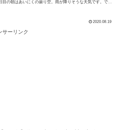
日目の朝はあいにくの曇り空。雨が降りそうな天気です。です
が、子供たち...
2020.08.19
ンサーリンク