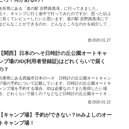
奈良県にある「道の駅 吉野路黒滝」に行ってきました。
元々、キャンプに行く途中で行ってみたのですが、思った以上
に良くてレビューしたいと思います。道の駅 吉野路黒滝にで
はどんなことができるのか、どんなところなのかを紹介してい
きたいと思います。行...
2020.01.27
【関西】日本のへそ日時計の丘公園オートキャ
ンプ場のID(利用者登録証)はどれくらいで届く
の？
兵庫県にある西脇市日本のへそ 日時計の丘公園オートキャン
プ場の予約について記載しています。日時計の丘公園オートキ
ャンプ場を予約する場合、IDは必要なの？また取得したい場
合、どれくらいで届くの？などなど日時計の丘公園オートキャ
ンプ場を予約の疑...
2020.01.22
【キャンプ場】予約ができない？inみよしのオー
トキャンプ場！