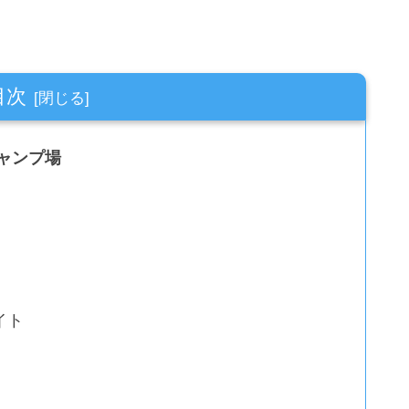
目次
ャンプ場
イト