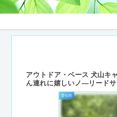
アウトドア・ベース 犬山キ
ん連れに嬉しいノ―リードサ
愛知県