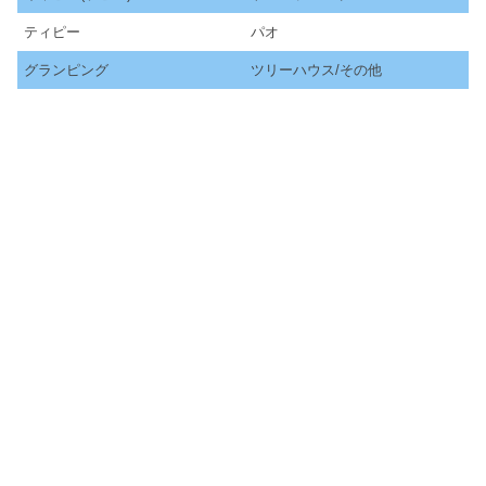
ティピー
パオ
グランピング
ツリーハウス/その他