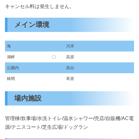
キャンセル料は発生しません。
メイン環境
海
川岸
湖畔
〇
高原
公園内
高台
林間
草原
場内施設
管理棟/炊事場/水洗トイレ/温水シャワー/売店/自販機/AC電
源/テニスコート/芝生広場/ドッグラン