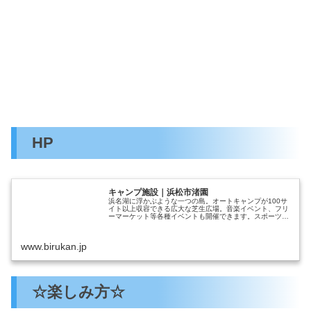
HP
キャンプ施設｜浜松市渚園
浜名湖に浮かぶような一つの島。オートキャンプが100サ
イト以上収容できる広大な芝生広場。音楽イベント、フリ
ーマーケット等各種イベントも開催できます。スポーツ施
設もリーズナブルな料金で合宿などに最適です。
www.birukan.jp
☆楽しみ方☆