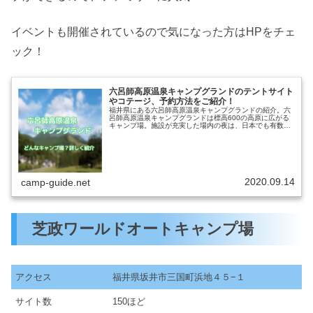
イベントも開催されているので気になった方はHPをチェ
ック！
六呂師高原温泉キャンプグランドのテントサイト
やコテージ、予約方法をご紹介！
福井県にある六呂師高原温泉キャンプグランドの紹介。六
呂師高原温泉キャンプグランドは標高600の高原に広がる
キャンプ場。施設が充実した場内の夜は、日本でも有数の
星がきれいな場所として知られています。通年営業されて
いるので、雪中キャンプもOK！...
2020.09.14
camp-guide.net
芝政ワールドオートキャンプ場
アクセス
福井県坂井市三国町浜地４５−１
サイト数
150ほど