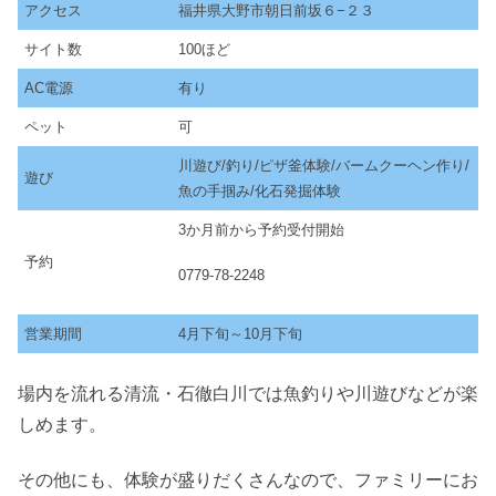
アクセス
福井県大野市朝日前坂６−２３
サイト数
100ほど
AC電源
有り
ペット
可
川遊び/釣り/ピザ釜体験/バームクーヘン作り/
遊び
魚の手掴み/化石発掘体験
3か月前から予約受付開始
予約
0779-78-2248
営業期間
4月下旬～10月下旬
場内を流れる清流・石徹白川では魚釣りや川遊びなどが楽
しめます。
その他にも、体験が盛りだくさんなので、ファミリーにお