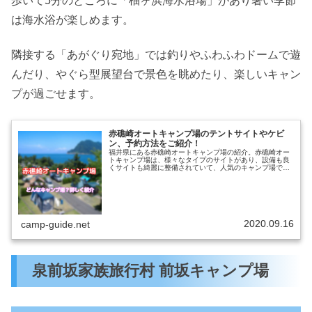
歩いて5分のところに「柚ヶ浜海水浴場」があり暑い季節
は海水浴が楽しめます。
隣接する「あがぐり宛地」では釣りやふわふわドームで遊
んだり、やぐら型展望台で景色を眺めたり、楽しいキャン
プが過ごせます。
赤礁崎オートキャンプ場のテントサイトやケビ
ン、予約方法をご紹介！
福井県にある赤礁崎オートキャンプ場の紹介。赤礁崎オー
トキャンプ場は、様々なタイプのサイトがあり、設備も良
くサイトも綺麗に整備されていて、人気のキャンプ場で
す。お子さんが楽しめる遊具もあり、ファミリーにもおす
すめ！楽しみ方や、赤礁崎オートキャ...
2020.09.16
camp-guide.net
泉前坂家族旅行村 前坂キャンプ場