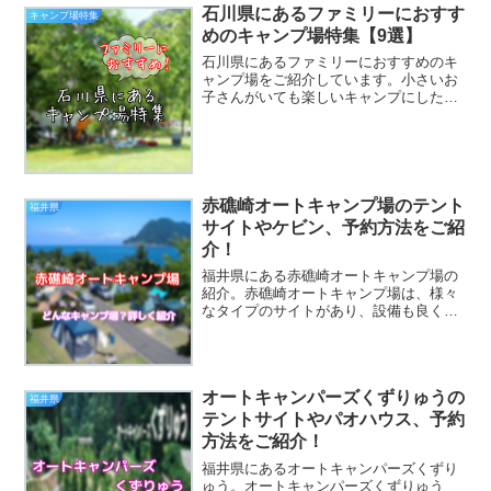
石川県にあるファミリーにおすす
キャンプ場特集
めのキャンプ場特集【9選】
石川県にあるファミリーにおすすめのキ
ャンプ場をご紹介しています。小さいお
子さんがいても楽しいキャンプにしたい
方はぜひチェックしてください。石川県
のキャンプ場は、快適に！楽しく！過ご
せるキャンプ場ばかりなので、石川県で
ファミリーキャンプをしよ...
赤礁崎オートキャンプ場のテント
福井県
サイトやケビン、予約方法をご紹
介！
福井県にある赤礁崎オートキャンプ場の
紹介。赤礁崎オートキャンプ場は、様々
なタイプのサイトがあり、設備も良くサ
イトも綺麗に整備されていて、人気のキ
ャンプ場です。お子さんが楽しめる遊具
もあり、ファミリーにもおすすめ！楽し
み方や、赤礁崎オートキャ...
オートキャンパーズくずりゅうの
福井県
テントサイトやパオハウス、予約
方法をご紹介！
福井県にあるオートキャンパーズくずり
ゅう。オートキャンパーズくずりゅう