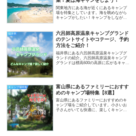
集！夏は海キャンをしよう！
関東地方にある海が近くにあるキャンプ
場を特集としています。海を眺めながら
キャンプがしたい！キャンプをしながら
海水浴がしたい！という方はぜひ参考に
してくださいね。時期によって情報と異
なる場合があるので、行く際は直接キャ
六呂師高原温泉キャンプグランド
福井県
ンプ場にお問い合わせする...
のテントサイトやコテージ、予約
方法をご紹介！
福井県にある六呂師高原温泉キャンプグ
ランドの紹介。六呂師高原温泉キャンプ
グランドは標高600の高原に広がるキャン
プ場。施設が充実した場内の夜は、日本
でも有数の星がきれいな場所として知ら
れています。通年営業されているので、
雪中キャンプもOK！...
富山県にあるファミリーにおすす
キャンプ場特集
めのキャンプ場特集【8選】
富山県にあるファミリーにおすすめのキ
ャンプ場をご紹介しています。小さいお
子さんがいても快適に、楽しくキャンプ
がしたい方は必見！子供連れでも楽しめ
るキャンプ場が富山には盛りだくさん！
ぜひ参考にしてください。富山県にある
ファミリーにおすすめのキ...