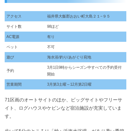
アクセス
福井県大飯郡おおい町大島２１−９５
サイト数
98ほど
AC電源
有り
ペット
不可
遊び
海水浴/釣り/あがぐり宛地
3月1日9時からシーズン中すべての予約受付
予約
開始
営業期間
3月第3土曜～12月第2日曜
71区画のオートサイトのほか、ビッグサイトやフリーサ
イト、ログハウスやケビンなど宿泊施設が充実していま
す。