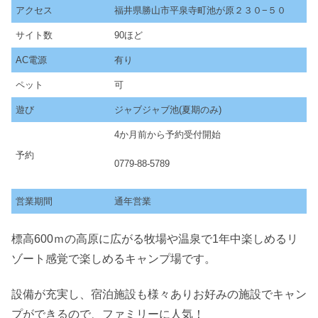
アクセス
福井県勝山市平泉寺町池が原２３０−５０
サイト数
90ほど
AC電源
有り
ペット
可
遊び
ジャブジャブ池(夏期のみ)
4か月前から予約受付開始
予約
0779-88-5789
営業期間
通年営業
標高600ｍの高原に広がる牧場や温泉で1年中楽しめるリ
ゾート感覚で楽しめるキャンプ場です。
設備が充実し、宿泊施設も様々ありお好みの施設でキャン
プができるので、ファミリーに人気！