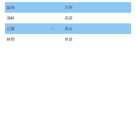
臨海
川岸
湖畔
高原
公園
〇
高台
林間
草原