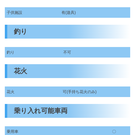
子供施設
有(遊具)
釣り
釣り
不可
花火
花火
可(手持ち花火のみ)
乗り入れ可能車両
乗用車
〇