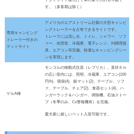
す。（多客期は除く）
アメリカのエアストリーム社製の大型キャンピ
ングトレーラーを占有できるサイトです。
専用キャンピング
トレーラには流し台、トイレ、シャワー、ソフ
トレーラー付きの
ァー、休憩室、冷蔵庫、電子レンジ、IH調理器
テントサイト
具、エアコン等完備。快適なキャンピングシー
ンを実現します。
モンゴルの移動式住居（レプリカ）。直径６ｍ
の広い室内には、照明、冷蔵庫、エアコン(100
円/h)、寝袋(4)、銀マット(2)、テーブル、ソフ
ァ、テーブル、チェア(2)、食器セット(4)、ハ
ゲルA棟
ンガーラック＆ハンガー、掃除機、石油ストー
ブ（冬季のみ、Co警報機有）を完備。
愛犬家に嬉しいペット入室可能です。