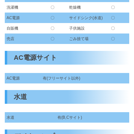
洗濯機
〇
乾燥機
〇
AC電源
〇
サイドシンク(水道)
〇
自販機
〇
子供施設
〇
売店
〇
ごみ捨て場
〇
AC電源サイト
AC電源
有(フリーサイト以外)
水道
水道
有(B,Cサイト)