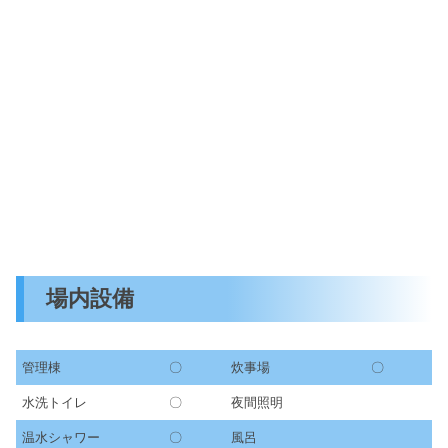
場内設備
管理棟
〇
炊事場
〇
水洗トイレ
〇
夜間照明
温水シャワー
〇
風呂