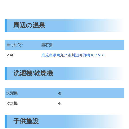
周辺の温泉
車で約5分
鏡石湯
MAP
鹿児島県南九州市川辺町野崎８２９０
洗濯機/乾燥機
洗濯機
有
乾燥機
有
子供施設