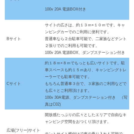
100v 20A 電源BOX付き
サイトの広さは、約１３ｍ×１０ｍです。キャ
ンピングカーでのご利用に便利です。
Bサイト
普通車なら２台駐車可能で、二家族などテント
２張りでのご利用も可能です。
100v 20A 電源BOX、ダンプステーション付き
約１８ｍ×８ｍでもっとも広いサイトです。駐
車スペースも約１５ｍあり、キャンピングトレ
ーラーでも駐車可能です。
Cサイト
もちろん普通車３台で、３家族のご利用などで
も広々とご利用頂けます。
100v 30A電源、ダンプステーション付き （写
真はC02)
開放感たっぷりの広々としたエリアで自由なキ
ャンピング空間をおつくり頂けます。
広場(フリー)サイト
テントサイト横付けで車の乗り入れも可能で