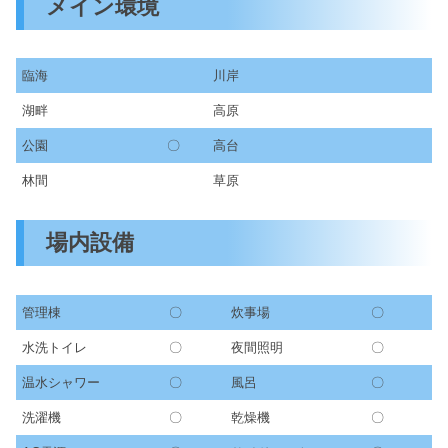
メイン環境
臨海
川岸
湖畔
高原
公園
〇
高台
林間
草原
場内設備
管理棟
〇
炊事場
〇
水洗トイレ
〇
夜間照明
〇
温水シャワー
〇
風呂
〇
洗濯機
〇
乾燥機
〇