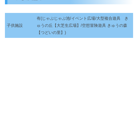
有(じゃぶじゃぶ池/イベント広場/大型複合遊具 き
子供施設
ゅうの丘【大芝生広場】/空想冒険遊具 きゅうの森
【つどいの里】)