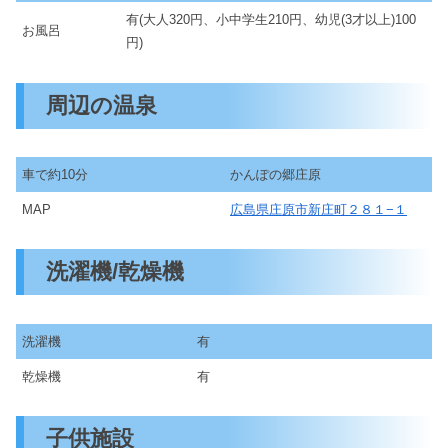
有(大人320円、小中学生210円、幼児(3才以上)100
お風呂
円)
周辺の温泉
車で約10分
かんぽの郷庄原
MAP
広島県庄原市新庄町２８１−１
洗濯機/乾燥機
洗濯機
有
乾燥機
有
子供施設