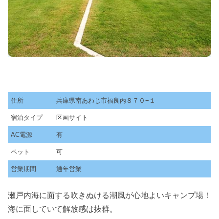
住所
兵庫県南あわじ市福良丙８７０−１
宿泊タイプ
区画サイト
AC電源
有
ペット
可
営業期間
通年営業
瀬戸内海に面する吹きぬける潮風が心地よいキャンプ場！
海に面していて解放感は抜群。