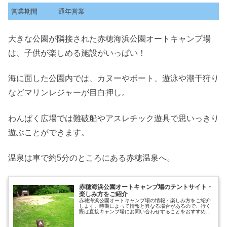
営業期間
通年営業
大きな公園が隣接された赤穂海浜公園オートキャンプ場
は、子供が楽しめる施設がいっぱい！
海に面した公園内では、カヌーやボート、遊泳や潮干狩り
などマリンレジャーが目白押し。
わんぱく広場では難破船やアスレチック遊具で思いっきり
遊ぶことができます。
温泉は車で約5分のところにある赤穂温泉へ。
赤穂海浜公園オートキャンプ場のテントサイト・
楽しみ方をご紹介
赤穂海浜公園オートキャンプ場の情報・楽しみ方をご紹介
します。時期によって情報と異なる場合があるので、行く
際は直接キャンプ場にお問い合わせすることをおすすめし
ます。赤穂海浜公園オートキャンプ場出典元：公式サイト
営業期間通年営業電話番号0791...