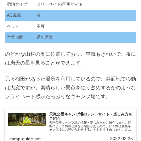
宿泊タイプ
フリーサイト/区画サイト
AC電源
有
ペット
不可
営業期間
通年営業
のどかな山村の奥に位置しており、空気もきれいで、夜に
は満天の星を見ることができます。
元々棚田があった場所を利用しているので、斜面地で移動
は大変ですが、素晴らしい景色を独り占めするかのような
プライベート感がたっぷりなキャンプ場です。
天滝公園キャンプ場のテントサイト・楽しみ方を
ご紹介
天滝公園キャンプ場の情報・楽しみ方をご紹介します。時
期によって情報と異なる場合があるので、行く際は直接キ
ャンプ場にお問い合わせすることをおすすめします。天滝
公園キャンプ場出典元：公式サイト営業期間通年営業電話
番号079-669-1584駐車...
2022.02.25
camp-guide.net