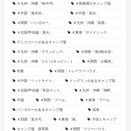
＃九州・沖縄「Wi-Fi可」
＃島根県のキャンプ場
＃中国「海水浴」
＃中国「高台」
＃関西「バンガロー」
＃九州・沖縄「高原」
＃北陸/甲信越「直火」
＃東海「サイドシンク」
テニスコートがあるキャンプ場
＃九州・沖縄「グランピング」
＃関西「海(湖)水浴」
＃九州・沖縄「ケビン(キャビン」)
＃関西「公園内」
特集
＃四国「トレーラーハウス」
＃中国「ペットサイト」
ドッグランがあるキャンプ場
＃北陸/甲信越「常設テント」
＃九州・沖縄「湖畔」
中国
＃関西「プール」
＃東海「プール」
バンガローがあるキャンプ場
温泉
＃四国「直火可」
＃東海「海」
子供とキャンプ
キャンプ場 群馬県
＃関西「ツリーハウス」