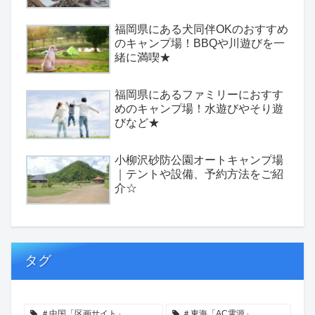
福岡県にある犬同伴OKのおすすめ
のキャンプ場！BBQや川遊びを一
緒に満喫★
福岡県にあるファミリーにおすす
めのキャンプ場！水遊びやそり遊
びなど★
小柳沢砂防公園オートキャンプ場
｜テントや設備、予約方法をご紹
介☆
タグ
＃中国「区画サイト」
＃東海「AC電源」