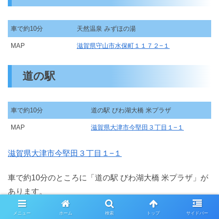
車で約10分
天然温泉 みずほの湯
MAP
滋賀県守山市水保町１１７２−１
道の駅
車で約10分
道の駅 びわ湖大橋 米プラザ
MAP
滋賀県大津市今堅田３丁目１−１
滋賀県大津市今堅田３丁目１−１
車で約10分のところに「道の駅 びわ湖大橋 米プラザ」が
あります。
メニュー
ホーム
検索
トップ
サイドバー
スポンサーリンク