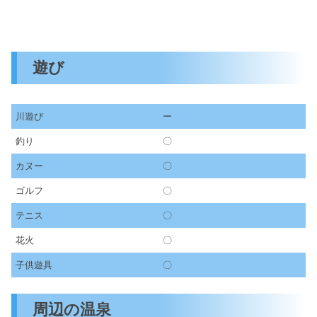
遊び
川遊び
ー
釣り
〇
カヌー
〇
ゴルフ
〇
テニス
〇
花火
〇
子供遊具
〇
周辺の温泉