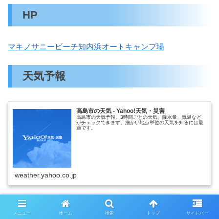
HP
マキノサニービーチ知内浜オートキャンプ場
天気予報
高島市の天気 - Yahoo!天気・災害
高島市の天気予報。3時間ごとの天気、降水量、気温など
がチェックできます。細かい地点単位の天気を知るには最
適です。
weather.yahoo.co.jp
☆楽しみ方☆
メニュー
ホーム
検索
トップ
サイドバー