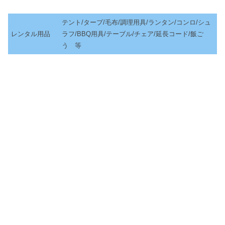
テント/タープ/毛布/調理用具/ランタン/コンロ/シュ
レンタル用品
ラフ/BBQ用具/テーブル/チェア/延長コード/飯ご
う 等