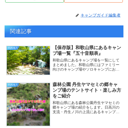
キャンプガイド編集者
関連記事
【保存版】和歌山県にあるキャン
関西地方
プ場一覧『五十音順表』
和歌山県にあるキャンプ場を一覧にして
まとめました。和歌山県にはファミリー
向けのキャンプ場やソロキャンプにおす
すめのキャンプ場、AC電源付き、ペット
OKのキャンプ場など人気のキャンプ場が
たくさんあります。和歌山県でキャンプ
森林公園 丹生ヤマセミの郷キャ
関西地方
場をお探しの方はぜひ...
ンプ場のテントサイト・楽しみ方
をご紹介
和歌山県にある森林公園丹生ヤマセミの
郷キャンプ場の紹介をします。日高川の
支流・丹生ノ川の上流にあるキャンプ場
です。楽しみ方や、森林公園丹生ヤマセ
ミの郷ではどんなことができるのかをま
とめているので、キャンプに行こうと思