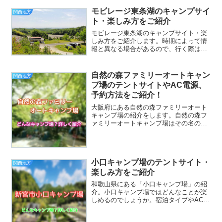
ってる方は参考にしてくだ...
モビレージ東条湖のキャンプサイ
関西地方
ト・楽しみ方をご紹介
モビレージ東条湖のキャンプサイト・楽
しみ方をご紹介します。時期によって情
報と異なる場合があるので、行く際は直
接キャンプ場にお問い合わせすることを
おすすめします。モビレージ東条湖出典
元：公式サイト営業期間3月1日～11月30
自然の森ファミリーオートキャン
関西地方
日電話番号0795...
プ場のテントサイトやAC電源、
予約方法をご紹介！
大阪府にある自然の森ファミリーオート
キャンプ場の紹介をします。自然の森フ
ァミリーオートキャンプ場はその名の通
り、自然いっぱいのキャンプ場です。楽
しみ方や、自然の森ファミリーオートキ
ャンプ場ではどんなことができるのかを
まとめているので、キャン...
小口キャンプ場のテントサイト・
関西地方
楽しみ方をご紹介
和歌山県にある「小口キャンプ場」の紹
介。小口キャンプ場ではどんなことが楽
しめるのでしょうか。宿泊タイプやAC電
源の有無、ペットはOKなのかなど、気に
なる情報を記載していますので、参考に