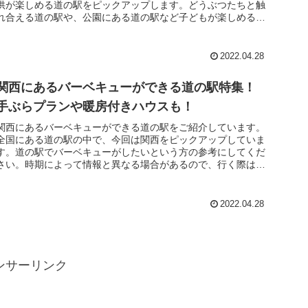
供が楽しめる道の駅をピックアップします。どうぶつたちと触
れ合える道の駅や、公園にある道の駅など子どもが楽しめる道
の駅がたくさんあ...
2022.04.28
関西にあるバーベキューができる道の駅特集！
手ぶらプランや暖房付きハウスも！
関西にあるバーベキューができる道の駅をご紹介しています。
全国にある道の駅の中で、今回は関西をピックアップしていま
す。道の駅でバーベキューがしたいという方の参考にしてくだ
さい。時期によって情報と異なる場合があるので、行く際は直
接お問い合わせす...
2022.04.28
ンサーリンク