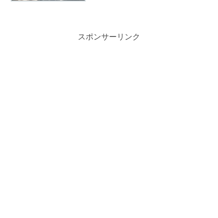
直接キャンプ場にお問い合わせすること
をおすすめします。信州大芝高原オート
キャンプ場出典元：公式サイト案内図出
典元：公式サイトアクセス...
スポンサーリンク