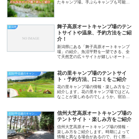
たキャンプ場。手ぶらキャンプも可能！
川遊びにクラフト体験など楽しいことが
いっぱいの利賀国際キャンプ場。楽しみ
方や、利賀国際キャンプ場ではどんなこ
とができるのかをまとめて...
舞子高原オートキャンプ場のテン
新潟県
トサイトや温泉、予約方法をご紹
介！
新潟県にある「舞子高原オートキャンプ
場」の紹介。魚沼平野を一望できる、全
て天然芝の広々サイトが嬉しいオートキ
ャンプ場！敷地内には「舞子高原ホテ
ル」が隣接しており、温泉大浴場やBBQ
ガーデン等もご利用頂けるのでとても便
花の里キャンプ場のテントサイ
北陸/甲信越のキャンプ場
利！楽しみ方や、舞子高原...
ト・予約方法、口コミをご紹介
花の里キャンプ場の情報・楽しみ方をご
紹介します。花の里キャンプ場ではどん
なことが楽しめるのでしょうか。宿泊タ
イプやAC電源の有無、ペットはOKなの
かなど、気になる情報を記載しています
ので、参考にしてください。時期によっ
信州大芝高原オートキャンプ場の
北陸/甲信越のキャンプ場
て情報と異なる場合があ...
テントサイト・楽しみ方をご紹介
信州大芝高原オートキャンプ場の情報・
楽しみ方をご紹介します。時期によって
情報と異なる場合があるので、行く際は