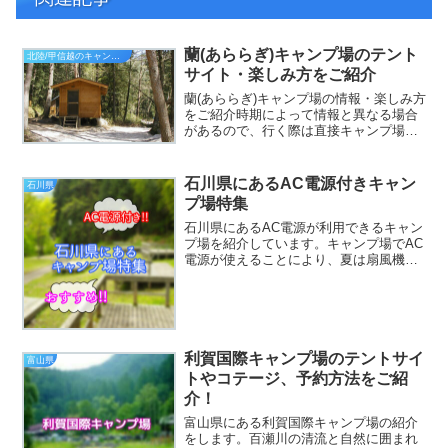
蘭(あららぎ)キャンプ場のテント
北陸/甲信越のキャンプ場
サイト・楽しみ方をご紹介
蘭(あららぎ)キャンプ場の情報・楽しみ方
をご紹介時期によって情報と異なる場合
があるので、行く際は直接キャンプ場に
お問い合わせすることをおすすめしま
す。蘭(あららぎ)キャンプ場出典元：公式
サイト案内図出典元：公式サイトアクセ
石川県にあるAC電源付きキャン
石川県
ス長野県木曽郡南木...
プ場特集
石川県にあるAC電源が利用できるキャン
プ場を紹介しています。キャンプ場でAC
電源が使えることにより、夏は扇風機、
冬は電気カーペット、その他に携帯の充
電などAC電源が使えるキャンプ場だと
様々な便利なことができます。今では多
くのキャンプ場でAC...
利賀国際キャンプ場のテントサイ
富山県
トやコテージ、予約方法をご紹
介！
富山県にある利賀国際キャンプ場の紹介
をします。百瀬川の清流と自然に囲まれ