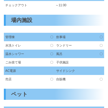
チェックアウト
～11:00
場内施設
管理棟
〇
炊事場
〇
水洗トイレ
〇
ランドリー
〇
温水シャワー
〇
風呂
〇
ごみ捨て場
〇
子供施設
AC電源
サイドシンク
売店
〇
自販機
〇
ペット