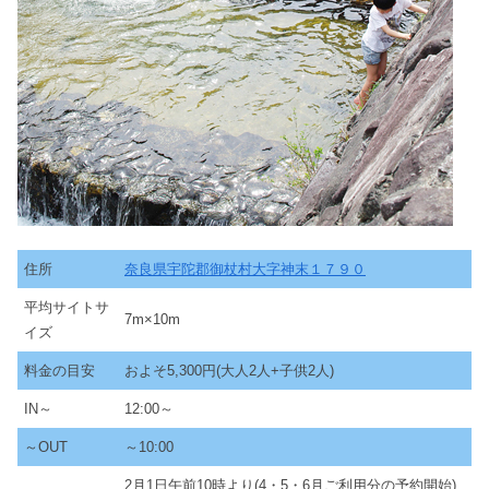
住所
奈良県宇陀郡御杖村大字神末１７９０
平均サイトサ
7m×10m
イズ
料金の目安
およそ5,300円(大人2人+子供2人)
IN～
12:00～
～OUT
～10:00
2月1日午前10時より(4・5・6月ご利用分の予約開始)