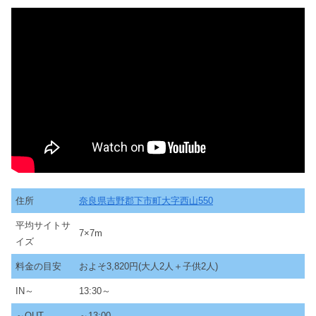
住所
奈良県吉野郡下市町大字西山550
平均サイトサ
7×7m
イズ
料金の目安
およそ3,820円(大人2人＋子供2人)
IN～
13:30～
～OUT
～13:00