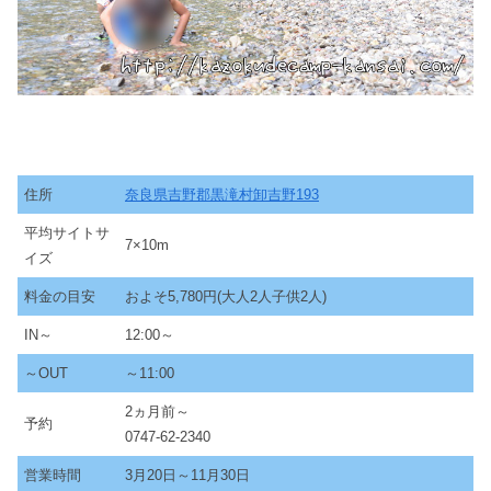
住所
奈良県吉野郡黒滝村卸吉野193
平均サイトサ
7×10m
イズ
料金の目安
およそ5,780円(大人2人子供2人)
IN～
12:00～
～OUT
～11:00
2ヵ月前～
予約
0747-62-2340
営業時間
3月20日～11月30日