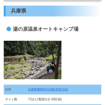
兵庫県
湯の原温泉オートキャンプ場
住所
兵庫県豊岡市日高町羽尻1510
サイト数
77ほど(電源付き:50区画)