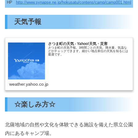
HP
http://www.synapse.ne.jp/hokusatu/contens/camp/camp001.html
天気予報
さつま町の天気 - Yahoo!天気・災害
さつま町の天気予報。3時間ごとの天気、降水量、気温な
どがチェックできます。細かい地点単位の天気を知るには
最適です。
weather.yahoo.co.jp
☆楽しみ方☆
北薩地域の自然や文化を体験できる施設を備えた県立公園
内にあるキャンプ場。