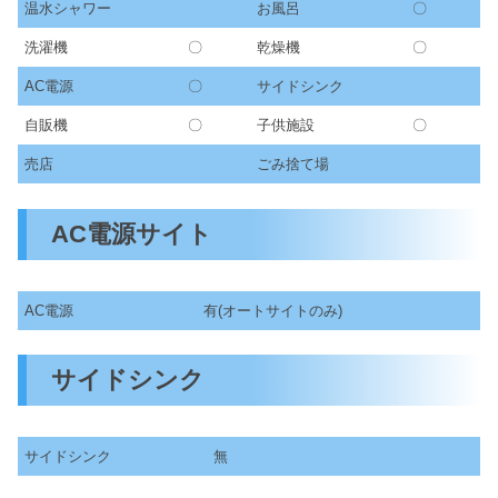
温水シャワー
お風呂
〇
洗濯機
〇
乾燥機
〇
AC電源
〇
サイドシンク
自販機
〇
子供施設
〇
売店
ごみ捨て場
AC電源サイト
AC電源
有(オートサイトのみ)
サイドシンク
サイドシンク
無