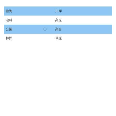
臨海
川岸
湖畔
高原
公園
〇
高台
林間
草原