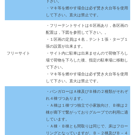
下さい。
・マキ等を燃やす場合は必ず焚き火台等を使用
して下さい。直火は禁止です。
・フリーテントサイトは６区画あり，各区画の
配置は，下図を参照して下さい。。
・１区画の定員は４名，テント１張・タープ１
張の設置が出来ます。
フリーサイト
・サイト内に駐車は出来ませんので荷物下ろし
場で荷物を下ろした後、指定の駐車場に移動し
て下さい。
・マキ等を燃やす場合は必ず焚き火台等を使用
して下さい。直火は禁止です。
・バンガローはＡ棟及びＢ棟の２種類がそれぞ
れ４棟づつあります。
・Ａ棟は１棟づつ独立で小家族向け、Ｂ棟は２
棟が廊下で繋がっておりグループでの利用に適
しています。
・Ａ棟・Ｂ棟とも間取りは同じで、床はフロー
リングとなっていますが、Ｂ－２棟及びＢ－４