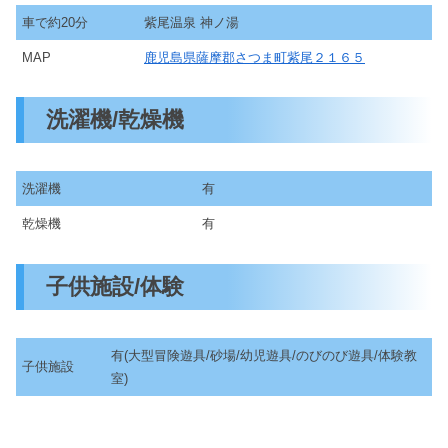
車で約20分
紫尾温泉 神ノ湯
MAP
鹿児島県薩摩郡さつま町紫尾２１６５
洗濯機/乾燥機
洗濯機
有
乾燥機
有
子供施設/体験
有(大型冒険遊具/砂場/幼児遊具/のびのび遊具/体験教
子供施設
室)