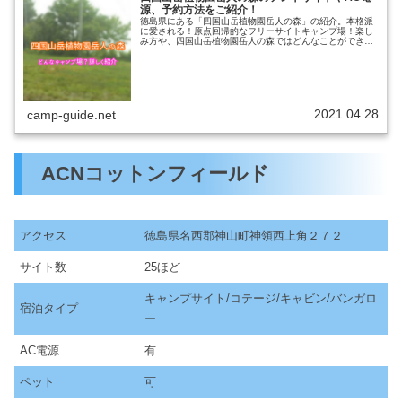
源、予約方法をご紹介！
徳島県にある「四国山岳植物園岳人の森」の紹介。本格派
に愛される！原点回帰的なフリーサイトキャンプ場！楽し
み方や、四国山岳植物園岳人の森ではどんなことができる
のかをまとめているので、キャンプに行こうと思ってる方
は参考にしてください。時期によっ...
2021.04.28
camp-guide.net
ACNコットンフィールド
アクセス
徳島県名西郡神山町神領西上角２７２
サイト数
25ほど
キャンプサイト/コテージ/キャビン/バンガロ
宿泊タイプ
ー
AC電源
有
ペット
可