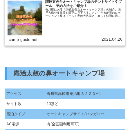
讃岐五色台オートキャンプ場のテントサイトやプ
ール、予約方法をご紹介！
香川県にある「讃岐五色台オートキャンプ場」の紹介。瀬
戸大島や多島美を眼下に見下ろすことのできる絶景のロケ
ーション！夏はプール！夜は大浴場と、楽しく快適に過ご
せるキャンプ場です。楽しみ方や、讃岐五色台オートキャ
ンプ場ではどんなことができるのか...
2021.04.26
camp-guide.net
庵治太鼓の鼻オートキャンプ場
アクセス
香川県高松市庵治町３２２０−１
サイト数
10ほど
宿泊タイプ
オートキャンプサイト/バンガロー
AC電源
有(全区画利用可可)