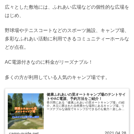
広々とした敷地には、ふれあい広場などの個性的な広場を
はじめ、
野球場やテニスコートなどのスポーツ施設、キャンプ場、
多彩なふれあい活動に利用できるコミュニティーホールな
どが点在。
AC電源付きなのに料金がリーズナブル！
多くの方が利用している人気のキャンプ場です。
健康ふれあいの里オートキャンプ場のテントサイ
トやAC電源、予約方法をご紹介！
香川県にある「健康ふれあいの里オートキャンプ場」の紹
介。木立に囲まれた自然豊かな場所にあるキャンプ場。リ
ーズナブルな値段でキャンプができるのも魅力！楽しみ方
や、健康ふれあいの里オートキャンプ場ではどんなことが
できるのかをまとめているので、キ...
2021.04.28
camp-guide.net