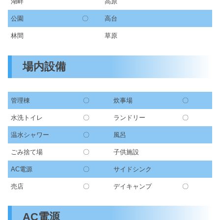
湖畔
高原
公園
〇
高台
林間
草原
場内設備
管理棟
〇
炊事場
〇
水洗トイレ
〇
ランドリー
〇
温水シャワー
〇
風呂
ごみ捨て場
〇
子供施設
AC電源
〇
サイドシンク
売店
〇
デイキャンプ
〇
AC電源