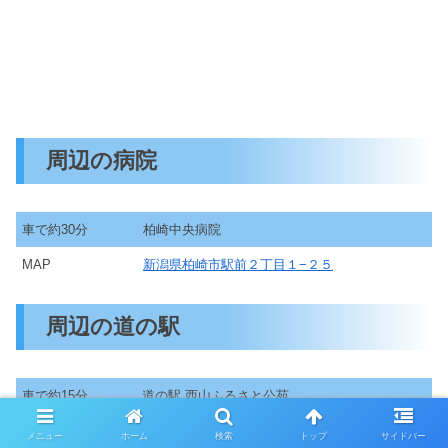
周辺の病院
車で約30分
柏崎中央病院
MAP
新潟県柏崎市駅前２丁目１−２５
周辺の道の駅
車で約15分
道の駅 西山ふるさと公苑
MAP
新潟県柏崎市西山町坂田７１７−４
メニュー
ホーム
検索
トップ
サイドバー