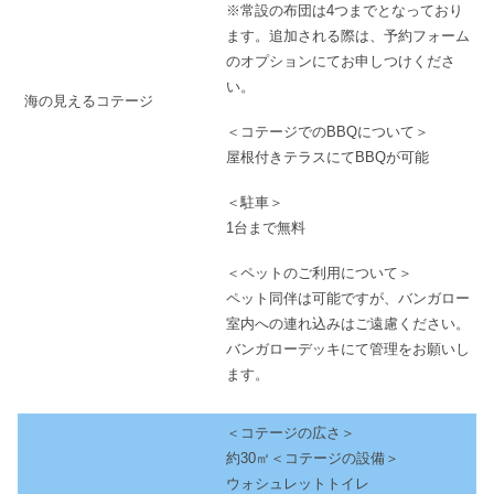
※常設の布団は4つまでとなっており
ます。追加される際は、予約フォーム
のオプションにてお申しつけくださ
い。
海の見えるコテージ
＜コテージでのBBQについて＞
屋根付きテラスにてBBQが可能
＜駐車＞
1台まで無料
＜ペットのご利用について＞
ペット同伴は可能ですが、バンガロー
室内への連れ込みはご遠慮ください。
バンガローデッキにて管理をお願いし
ます。
＜コテージの広さ＞
約30㎡＜コテージの設備＞
ウォシュレットトイレ