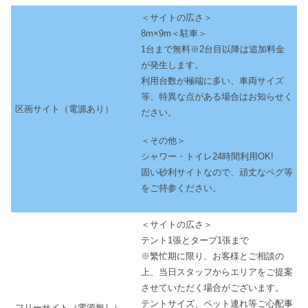
＜サイトの広さ＞
8m×9m＜駐車＞
1台まで無料※2台目以降は追加料金
が発生します。
利用台数が極端に多い、車両サイズ
等、特異な点がある場合はお知らせく
区画サイト（電源あり）
ださい。
＜その他＞
シャワー・トイレ24時間利用OK!
固い砂利サイトなので、頑丈なペグ等
をご持参ください。
＜サイトの広さ＞
テント1張とタープ1張まで
※繁忙期に限り、お客様とご相談の
上、当日スタッフからエリアをご提案
させていただく場合がございます。
テントサイズ、ペット連れ等ご心配事
フリーサイト（電源無し）