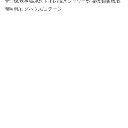
管理棟/炊事場/水洗トイレ/温水シャワー/洗濯機/自販機/夜
間照明/ログハウス/コテージ