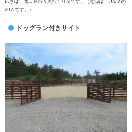
広さは、間口９ｍＸ奥行１０ｍです。（電源は、100Ｖの
20Ａです。）
ドッグラン付きサイト