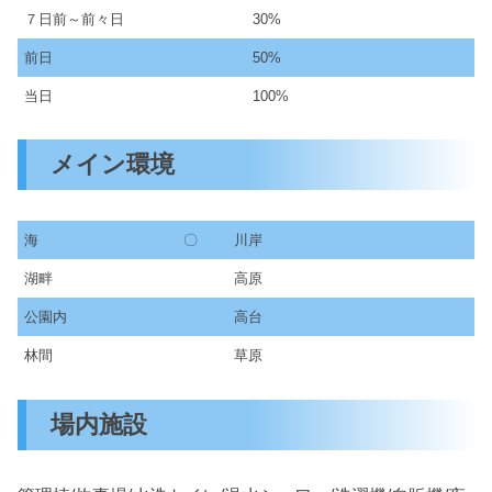
７日前～前々日
30%
前日
50%
当日
100%
メイン環境
海
〇
川岸
湖畔
高原
公園内
高台
林間
草原
場内施設