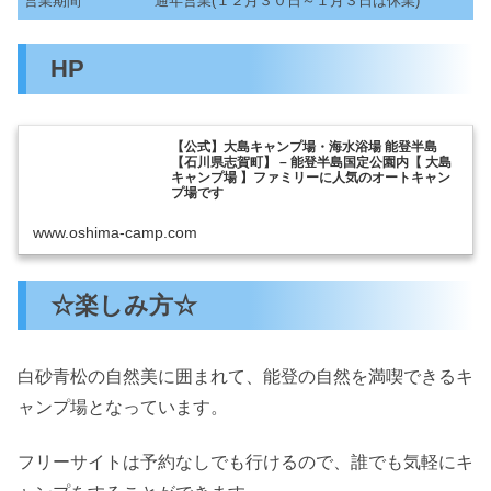
営業期間
通年営業(１２月３０日～１月３日は休業)
HP
【公式】大島キャンプ場・海水浴場 能登半島
【石川県志賀町】 – 能登半島国定公園内【 大島
キャンプ場 】ファミリーに人気のオートキャン
プ場です
www.oshima-camp.com
☆楽しみ方☆
白砂青松の自然美に囲まれて、能登の自然を満喫できるキ
ャンプ場となっています。
フリーサイトは予約なしでも行けるので、誰でも気軽にキ