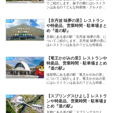
てご紹介します。妹子の郷にはレストラ
ンはあるの？どんな特産物・グルメがあ
る？営業時間や駐車場についてまとめて
いますのでぜひ参考にしてください※施
設によって営業時間の変更や休業の可能
【京丹波 味夢の里】レストラン
道の駅
性があります。おでかけの...
や特産品、営業時間・駐車場まと
め『道の駅』
京都にある道の駅「京丹波 味夢の里」に
ついてご紹介します。京丹波 味夢の里に
はレストランはあるの？どんな特産品・
グルメがある？営業時間や駐車場につい
てまとめていますのでぜひ参考にしてく
ださい※施設によって営業時間の変更や
【竜王かがみの里】レストランや
道の駅
休業の可能性がありま...
特産品、営業時間・駐車場まとめ
『道の駅』
滋賀県にある道の駅「竜王かがみの里」
についてご紹介します。竜王かがみの里
にはレストランはあるの？どんな特産
物・グルメがある？営業時間や駐車場に
ついてまとめていますのでぜひ参考にし
てください※施設によって営業時間の変
【スプリングスひよし】レストラ
道の駅
更や休業の可能性があります...
ンや特産品、営業時間・駐車場ま
とめ『道の駅』
京都にある道の駅「スプリングスひよ