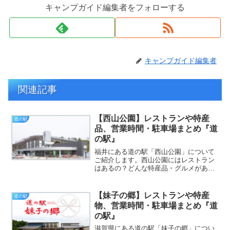
キャンプガイド編集者をフォローする
キャンプガイド編集者
関連記事
【西山公園】レストランや特産
道の駅
品、営業時間・駐車場まとめ『道
の駅』
福井にある道の駅「西山公園」について
ご紹介します。西山公園にはレストラン
はあるの？どんな特産品・グルメがあ
る？営業時間や駐車場についてまとめて
いますのでぜひ参考にしてください※施
設によって営業時間の変更や休業の可能
【妹子の郷】レストランや特産
道の駅
性があります。おでかけの際...
物、営業時間・駐車場まとめ『道
の駅』
滋賀県にある道の駅「妹子の郷」につい