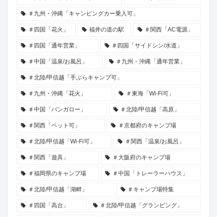
＃九州・沖縄「キャンピングカー乗入可」
＃四国「花火」
福井の道の駅
＃関西「AC電源」
＃四国「通年営業」
＃四国「サイドシン/水道」
＃中国「温泉/お風呂」
＃九州・沖縄「通年営業」
＃北陸/甲信越「手ぶらキャンプ可」
＃九州・沖縄「花火」
＃東海「Wi-Fi可」
＃中国「バンガロー」
＃北陸/甲信越「高原」
＃関西「ペット可」
＃京都府のキャンプ場
＃北陸/甲信越「Wi-Fi可」
＃関西「温泉/お風呂」
＃関西「遊具」
＃大阪府のキャンプ場
＃福岡県のキャンプ場
＃中国「トレーラーハウス」
＃北陸/甲信越「湖畔」
＃キャンプ場特集
＃四国「高台」
＃北陸/甲信越「グランピング」