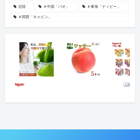
北陸
＃中国「パオ」
＃東海「ティピー」
＃関西「キャビン」