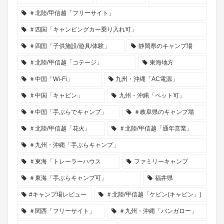
＃北陸/甲信越「フリーサイト」
＃四国「キャンピングカー乗り入れ可」
＃四国「子供施設/遊具/体験」
静岡県のキャンプ場
＃北陸/甲信越「コテージ」
東海地方
＃中国「Wi-Fi」
九州・沖縄「AC電源」
＃中国「キャビン」
九州・沖縄「ペット可」
＃中国「手ぶらでキャンプ」
＃岐阜県のキャンプ場
＃北陸/甲信越「花火」
＃北陸/甲信越「通年営業」
＃九州・沖縄「手ぶらキャンプ」
＃東海「トレーラーハウス
ファミリーキャンプ
＃東海「手ぶらキャンプ可」
福井県
#キャンプ場レビュー
＃北陸/甲信越「ケビン(キャビン」)
＃関西「フリーサイト」
＃九州・沖縄「バンガロー」