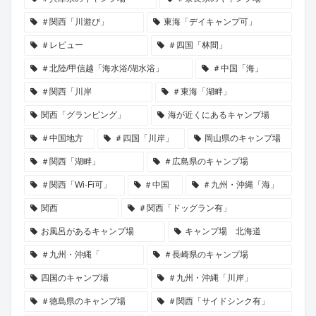
＃関西「川遊び」
東海「デイキャンプ可」
＃レビュー
＃四国「林間」
＃北陸/甲信越「海水浴/湖水浴」
＃中国「海」
＃関西「川岸
＃東海「湖畔」
関西「グランピング」
海が近くにあるキャンプ場
＃中国地方
＃四国「川岸」
岡山県のキャンプ場
＃関西「湖畔」
＃広島県のキャンプ場
＃関西「Wi-Fi可」
＃中国
＃九州・沖縄「海」
関西
＃関西「ドッグラン有」
お風呂があるキャンプ場
キャンプ場 北海道
＃九州・沖縄「
＃長崎県のキャンプ場
四国のキャンプ場
＃九州・沖縄「川岸」
＃徳島県のキャンプ場
＃関西「サイドシンク有」