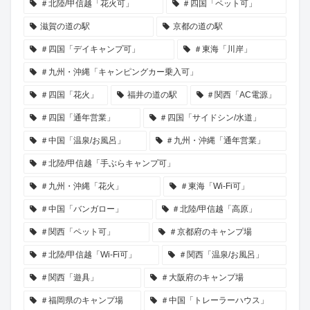
＃北陸/甲信越「花火可」
＃四国「ペット可」
滋賀の道の駅
京都の道の駅
＃四国「デイキャンプ可」
＃東海「川岸」
＃九州・沖縄「キャンピングカー乗入可」
＃四国「花火」
福井の道の駅
＃関西「AC電源」
＃四国「通年営業」
＃四国「サイドシン/水道」
＃中国「温泉/お風呂」
＃九州・沖縄「通年営業」
＃北陸/甲信越「手ぶらキャンプ可」
＃九州・沖縄「花火」
＃東海「Wi-Fi可」
＃中国「バンガロー」
＃北陸/甲信越「高原」
＃関西「ペット可」
＃京都府のキャンプ場
＃北陸/甲信越「Wi-Fi可」
＃関西「温泉/お風呂」
＃関西「遊具」
＃大阪府のキャンプ場
＃福岡県のキャンプ場
＃中国「トレーラーハウス」