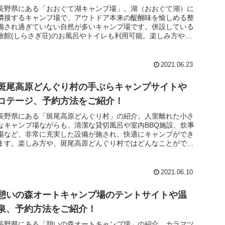
長野県にある「おおぐて湖キャンプ場」。湖（おおぐて湖）に
隣接するキャンプ場で、アウトドア本来の醍醐味を愉しめる整
備され過ぎていない自然が多いキャンプ場です。併設している
旅館(しらさぎ荘)のお風呂やトイレも利用可能。楽しみ方や、
おおぐて湖キャ...
2021.06.23
斑尾高原どんぐり村の手ぶらキャンプサイトや
コテージ、予約方法をご紹介！
長野県にある「斑尾高原どんぐり村」の紹介。人里離れた小さ
なキャンプ場ながらも、清潔な貸切風呂や室内BBQ施設、炊事
場など、非常に充実した設備が施され、快適にキャンプができ
ます。楽しみ方や、斑尾高原どんぐり村ではどんなことができ
るのかをまとめ...
2021.06.10
憩いの森オートキャンプ場のテントサイトや温
泉、予約方法をご紹介！
長野県にある「憩いの森オートキャンプ場」の紹介。カラマツ