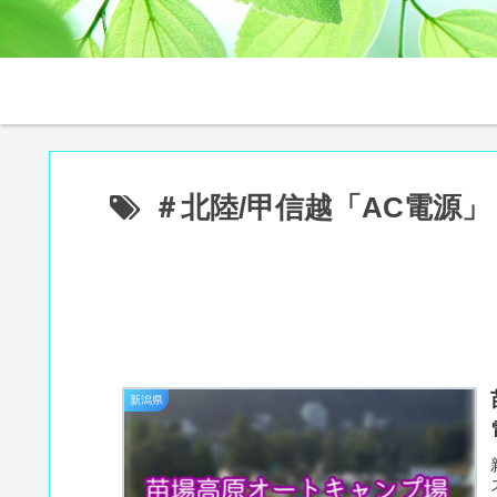
＃北陸/甲信越「AC電源」
新潟県