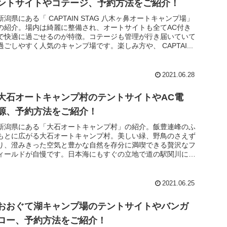
ントサイトやコテージ、予約方法をご紹介！
新潟県にある「 CAPTAIN STAG 八木ヶ鼻オートキャンプ場」
の紹介。場内は綺麗に整備され、オートサイトも全てAC付き
で快適に過ごせるのが特徴。コテージも管理が行き届いていて
過ごしやすく人気のキャンプ場です。楽しみ方や、 CAPTAI...
2021.06.28
大石オートキャンプ村のテントサイトやAC電
源、予約方法をご紹介！
新潟県にある「大石オートキャンプ村」の紹介。飯豊連峰のふ
もとに広がる大石オートキャンプ村。美しい緑、野鳥のさえず
り、澄みきった空気と豊かな自然を存分に満喫できる贅沢なフ
ィールドが自慢です。日本海にもすぐの立地で道の駅関川に足
を運べば温泉に入...
2021.06.25
おおぐて湖キャンプ場のテントサイトやバンガ
ロー、予約方法をご紹介！