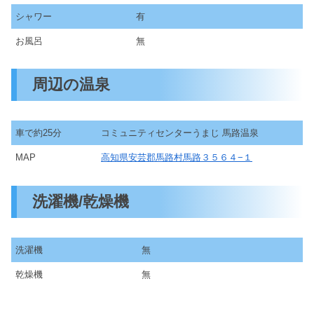
シャワー
有
お風呂
無
周辺の温泉
車で約25分
コミュニティセンターうまじ 馬路温泉
MAP
高知県安芸郡馬路村馬路３５６４−１
洗濯機/乾燥機
洗濯機
無
乾燥機
無