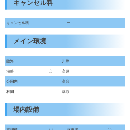
キャンセル料
キャンセル料
ー
メイン環境
臨海
川岸
湖畔
〇
高原
公園内
高台
林間
草原
場内設備
管理棟
〇
炊事場
〇