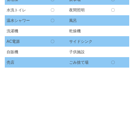
水洗トイレ
〇
夜間照明
〇
温水シャワー
〇
風呂
洗濯機
乾燥機
AC電源
〇
サイドシンク
自販機
子供施設
売店
ごみ捨て場
〇