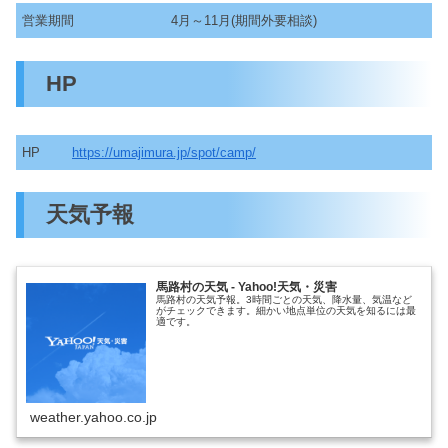
営業期間
4月～11月(期間外要相談)
HP
HP
https://umajimura.jp/spot/camp/
天気予報
馬路村の天気 - Yahoo!天気・災害
馬路村の天気予報。3時間ごとの天気、降水量、気温など
がチェックできます。細かい地点単位の天気を知るには最
適です。
weather.yahoo.co.jp