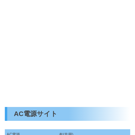
AC電源サイト
AC電源
有(共用)