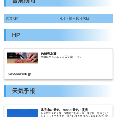
営業期間
営業期間
4月下旬～10月末日
HP
民宿美浜荘
富山県氷見にある民宿美浜荘です。
mihamasou.jp
天気予報
氷見市の天気 - Yahoo!天気・災害
氷見市の天気予報。3時間ごとの天気、降水量、気温など
がチェックできます。細かい地点単位の天気を知るには最