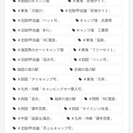
＃関西のキャンプ場
＃東海「区画サイト」
＃東海「川遊び」
＃北陸/甲信越「区画サイト」
＃北陸/甲信越「ペット可」
キャンプ場 兵庫県
＃北陸/甲信越「釣り」
キャンプ場 三重県
＃北陸/甲信越「AC電源」
＃東海「温泉」
＃滋賀県のオートキャンプ場
＃東海「フリーサイト」
＃北陸/甲信越「花火可」
＃四国「ペット可」
滋賀の道の駅
京都の道の駅
＃四国「デイキャンプ可」
＃東海「川岸」
＃九州・沖縄「キャンピングカー乗入可」
＃四国「花火」
福井の道の駅
＃関西「AC電源」
＃四国「通年営業」
＃四国「サイドシン/水道」
＃中国「温泉/お風呂」
＃九州・沖縄「通年営業」
＃北陸/甲信越「手ぶらキャンプ可」