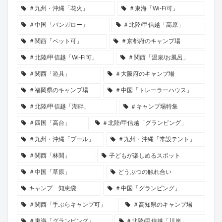
＃九州・沖縄「花火」
＃東海「Wi-Fi可」
＃中国「バンガロー」
＃北陸/甲信越「高原」
＃関西「ペット可」
＃京都府のキャンプ場
＃北陸/甲信越「Wi-Fi可」
＃関西「温泉/お風呂」
＃関西「遊具」
＃大阪府のキャンプ場
＃福岡県のキャンプ場
＃中国「トレーラーハウス」
＃北陸/甲信越「湖畔」
＃キャンプ場特集
＃四国「高台」
＃北陸/甲信越「グランピング」
＃九州・沖縄「プール」
＃九州・沖縄「常設テント」
＃関西「林間」
子どもが楽しめるスポット
＃中国「草原」
どうぶつの触れ合い
キャンプ 知恵袋
＃中国「グランピング」
＃関西「手ぶらキャンプ可」
＃高知県のキャンプ場
＃東海「グランピング」
＃北陸/甲信越「川岸」