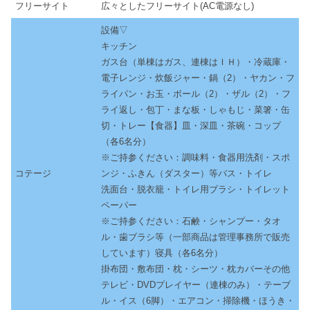
フリーサイト
広々としたフリーサイト(AC電源なし)
設備▽
キッチン
ガス台（単棟はガス、連棟はＩＨ）・冷蔵庫・
電子レンジ・炊飯ジャー・鍋（2）・ヤカン・フ
ライパン・お玉・ボール（2）・ザル（2）・フ
ライ返し・包丁・まな板・しゃもじ・菜箸・缶
切・トレー【食器】皿・深皿・茶碗・コップ
（各6名分）
※ご持参ください：調味料・食器用洗剤・スポ
コテージ
ンジ・ふきん（ダスター）等バス・トイレ
洗面台・脱衣籠・トイレ用ブラシ・トイレット
ペーパー
※ご持参ください：石鹸・シャンプー・タオ
ル・歯ブラシ等（一部商品は管理事務所で販売
しています）寝具（各6名分）
掛布団・敷布団・枕・シーツ・枕カバーその他
テレビ・DVDプレイヤー（連棟のみ）・テーブ
ル・イス（6脚）・エアコン・掃除機・ほうき・