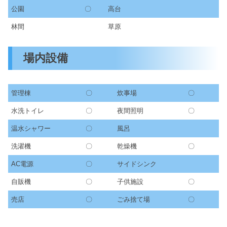
公園
〇
高台
林間
草原
場内設備
管理棟
〇
炊事場
〇
水洗トイレ
〇
夜間照明
〇
温水シャワー
〇
風呂
洗濯機
〇
乾燥機
〇
AC電源
〇
サイドシンク
自販機
〇
子供施設
〇
売店
〇
ごみ捨て場
〇