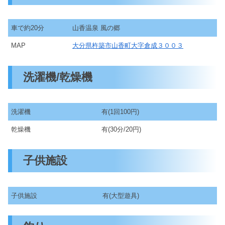
車で約20分
山香温泉 風の郷
MAP
大分県杵築市山香町大字倉成３００３
洗濯機/乾燥機
洗濯機
有(1回100円)
乾燥機
有(30分/20円)
子供施設
子供施設
有(大型遊具)