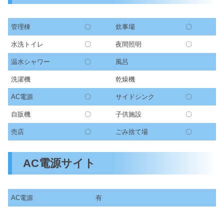
管理棟
〇
炊事場
〇
水洗トイレ
〇
夜間照明
〇
温水シャワー
〇
風呂
洗濯機
乾燥機
AC電源
〇
サイドシンク
〇
自販機
〇
子供施設
〇
売店
〇
ごみ捨て場
〇
AC電源サイト
AC電源
有