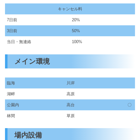
キャンセル料
7日前
20%
3日前
50%
当日・無連絡
100%
メイン環境
臨海
川岸
湖畔
高原
公園内
高台
〇
林間
草原
場内設備