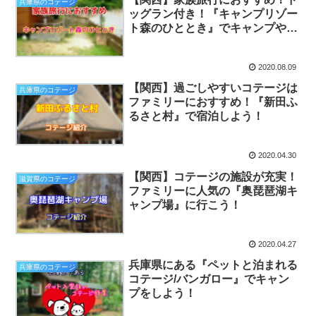
兵庫県のコテージ
ッグラン付き！『キャンプリゾー
ト森のひととき』でキャンプや
BBQをしよう！
2020.08.09
【関西】過ごしやすいコテージは
兵庫県のコテージ
ファミリーにおすすめ！『新田ふ
るさと村』で宿泊しよう！
2020.04.30
【関西】コテージの施設が充実！
滋賀県のコテージ
ファミリーに人気の『奥琵琶湖キ
ャンプ場』に行こう！
2020.04.27
兵庫県にある『ペットと泊まれる
兵庫県のコテージ
コテージ/バンガロー』でキャン
プをしよう！