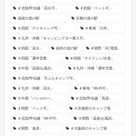
＃北陸/甲信越「花火可」
＃四国「ペット可」
滋賀の道の駅
京都の道の駅
＃四国「デイキャンプ可」
＃東海「川岸」
＃九州・沖縄「キャンピングカー乗入可」
＃四国「花火」
福井の道の駅
＃関西「AC電源」
＃四国「通年営業」
＃四国「サイドシン/水道」
＃中国「温泉/お風呂」
＃九州・沖縄「通年営業」
＃北陸/甲信越「手ぶらキャンプ可」
＃九州・沖縄「花火」
＃東海「Wi-Fi可」
＃中国「バンガロー」
＃北陸/甲信越「高原」
＃関西「ペット可」
＃京都府のキャンプ場
＃北陸/甲信越「Wi-Fi可」
＃関西「温泉/お風呂」
＃関西「遊具」
＃大阪府のキャンプ場