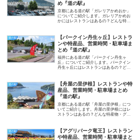
め『道の駅』
京都にある道の駅「ガレリアかめおか」
についてご紹介します。ガレリアかめお
かにはレストランはあるの？どんな特産
品・グルメがある？営業時間や駐車場に
ついてまとめていますのでぜひ参考にし
てください※施設によって営業時間の変
【パークイン丹生ヶ丘】レストラ
道の駅
更や休業の可能性がありま...
ンや特産品、営業時間・駐車場ま
とめ『道の駅』
福井にある道の駅「パークイン丹生ヶ
丘」についてご紹介します。パークイン
丹生ヶ丘にはレストランはあるの？どん
な特産品・グルメがある？営業時間や駐
車場についてまとめていますのでぜひ参
考にしてください※施設によって営業時
【舟屋の里伊根】レストランや特
道の駅
間の変更や休業の可能性があ...
産品、営業時間・駐車場まとめ
『道の駅』
京都にある道の駅「舟屋の里伊根」につ
いてご紹介します。舟屋の里伊根にはレ
ストランはあるの？どんな特産物・グル
メがある？営業時間や駐車場についてま
とめていますのでぜひ参考にしてくださ
い※施設によって営業時間の変更や休業
【アグリパーク竜王】レストラン
道の駅
の可能性があります。おで...
や特産品、営業時間・駐車場まと