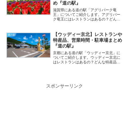
め『道の駅』
滋賀県にある道の駅「アグリパーク竜
王」についてご紹介します。アグリパー
ク竜王にはレストランはあるの？どんな
特産品・グルメがある？営業時間や駐車
場についてまとめていますのでぜひ参考
にしてください※施設によって営業時間
【ウッディー京北】レストランや
道の駅
の変更や休業の可能性があり...
特産品、営業時間・駐車場まとめ
『道の駅』
京都にある道の駅「ウッディー京北」に
ついてご紹介します。ウッディー京北に
はレストランはあるの？どんな特産品・
グルメがある？営業時間や駐車場につい
てまとめていますのでぜひ参考にしてく
ださい※施設によって営業時間の変更や
休業の可能性があります。...
スポンサーリンク