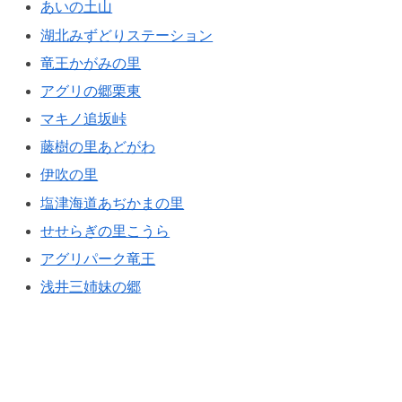
あいの土山
湖北みずどりステーション
竜王かがみの里
アグリの郷栗東
マキノ追坂峠
藤樹の里あどがわ
伊吹の里
塩津海道あぢかまの里
せせらぎの里こうら
アグリパーク竜王
浅井三姉妹の郷