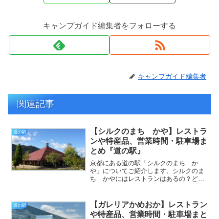
キャンプガイド編集者をフォローする
キャンプガイド編集者
関連記事
【シルクのまち かや】レストラ
道の駅
ンや特産品、営業時間・駐車場ま
とめ『道の駅』
京都にある道の駅「シルクのまち か
や」についてご紹介します。シルクのま
ち かやにはレストランはあるの？どん
な特産物・グルメがある？営業時間や駐
車場についてまとめていますのでぜひ参
考にしてください※施設によって営業時
【ガレリアかめおか】レストラン
道の駅
間の変更や休業の可能性があ...
や特産品、営業時間・駐車場まと