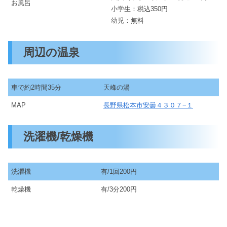
お風呂
小学生：税込350円
幼児：無料
周辺の温泉
車で約2時間35分
天峰の湯
MAP
長野県松本市安曇４３０７−１
洗濯機/乾燥機
洗濯機
有/1回200円
乾燥機
有/3分200円