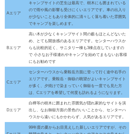
キャンプサイトの芝生は最高で、樹木にも囲まれている
ので雨や風の影響も受けにくいエリアです。車の出入り
Aエリア
が少ないこともあり全体的に清々しく落ち着いた雰囲気
でキャンプを楽しめます。
高い木が少なくキャンプサイト間の藪もほとんどないた
め、とても開放感のあるエリアです。センターハウスか
Bエリア
らも比較的近く、サニタリー棟も3棟点在していますの
で 小さなお子様連れやキャンプを始めてまもないお客様
にもお勧めです
センターハウスから乗鞍岳方面に登って行く途中右手の
エリアです。乗鞍岳・御嶽の眺望がよいキャンプサイト
Cエリア
が多く、夕焼けで染まっていく御嶽を一度でも見た方
は、Cエリアを希望して何度も訪れるようになります。
白樺等の樹木に囲まれた雰囲気が隠れ家的なサイトを演
Dエリア
出し、なお御嶽方面の景色のいいことから、センターハ
ウスから遠いにもかかわらず、人気があるエリアです。
99年度の夏からお目見えした新しいエリアですが、その