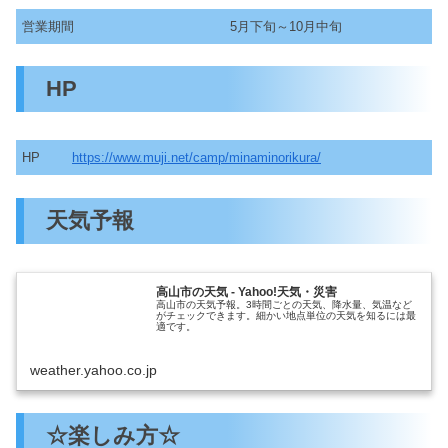
営業期間
5月下旬～10月中旬
HP
HP
https://www.muji.net/camp/minaminorikura/
天気予報
高山市の天気 - Yahoo!天気・災害
高山市の天気予報。3時間ごとの天気、降水量、気温など
がチェックできます。細かい地点単位の天気を知るには最
適です。
weather.yahoo.co.jp
☆楽しみ方☆