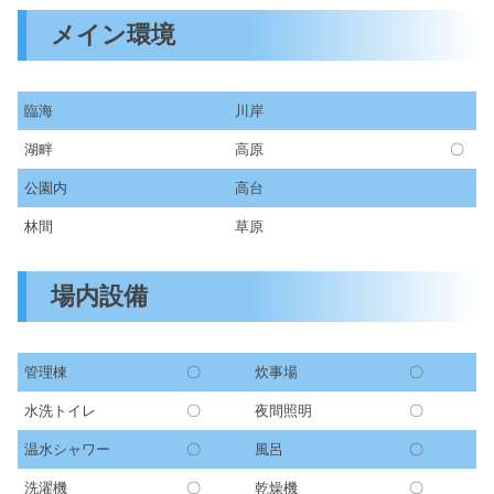
メイン環境
臨海
川岸
湖畔
高原
〇
公園内
高台
林間
草原
場内設備
管理棟
〇
炊事場
〇
水洗トイレ
〇
夜間照明
〇
温水シャワー
〇
風呂
〇
洗濯機
〇
乾燥機
〇