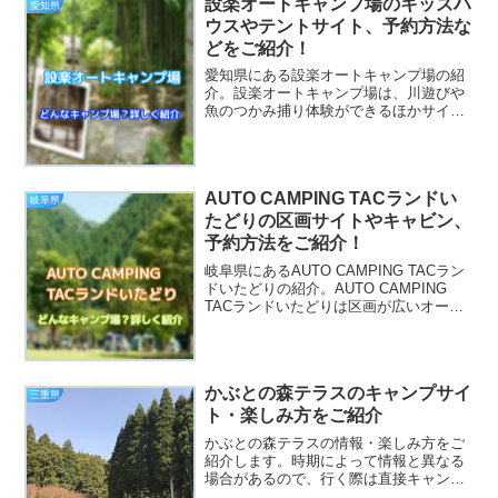
設楽オートキャンプ場のキッズハ
愛知県
ウスやテントサイト、予約方法な
どをご紹介！
愛知県にある設楽オートキャンプ場の紹
介。設楽オートキャンプ場は、川遊びや
魚のつかみ捕り体験ができるほかサイト
にはAC電源、場内にはお風呂と過ごしや
すいキャンプ場となっています。楽しみ
方や、設楽オートキャンプ場ではどんな
ことができるのかをまと...
AUTO CAMPING TACランドい
岐阜県
たどりの区画サイトやキャビン、
予約方法をご紹介！
岐阜県にあるAUTO CAMPING TACラン
ドいたどりの紹介。AUTO CAMPING
TACランドいたどりは区画が広いオート
キャンプサイトに冷暖房が完備されたト
レーラーキャビンがあり、快適にキャン
プができます。楽しみ方や、AUTO C...
かぶとの森テラスのキャンプサイ
三重県
ト・楽しみ方をご紹介
かぶとの森テラスの情報・楽しみ方をご
紹介します。時期によって情報と異なる
場合があるので、行く際は直接キャンプ
場にお問い合わせすることをおすすめし