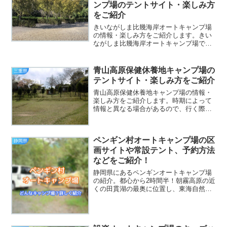
ンプ場のテントサイト・楽しみ方
をご紹介
きいながしま比幾海岸オートキャンプ場
の情報・楽しみ方をご紹介します。きい
ながしま比幾海岸オートキャンプ場では
どんなことが楽しめるのでしょうか。宿
泊タイプやAC電源の有無、ペットはOK
なのかなど、気になる情報を記載してい
青山高原保健休養地キャンプ場の
三重県
ますので、参考にしてく...
テントサイト・楽しみ方をご紹介
青山高原保健休養地キャンプ場の情報・
楽しみ方をご紹介します。時期によって
情報と異なる場合があるので、行く際は
直接キャンプ場にお問い合わせすること
をおすすめします。青山高原保健休養地
キャンプ場出典元：公式サイト営業期間
ペンギン村オートキャンプ場の区
通年営業電話番号059-...
静岡県
画サイトや常設テント、予約方法
などをご紹介！
静岡県にあるペンギンオートキャンプ場
の紹介。都心から2時間半！朝霧高原の近
くの田貫湖の最奥に位置し、東海自然歩
道と清流にはさまれ、自然溢れる静かな
キャンプ場です。ダイアモンド富士が拝
めるスポットとして人気の田貫湖まで車
で５分なので、ぜひキャ...