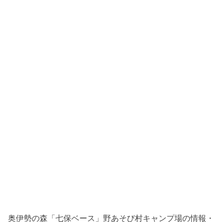
奥伊勢の森「七保ベース」野あそび村キャンプ場の情報・