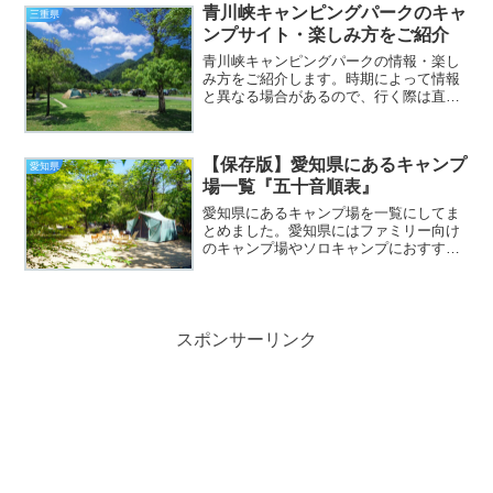
青川峡キャンピングパークのキャ
三重県
ンプサイト・楽しみ方をご紹介
青川峡キャンピングパークの情報・楽し
み方をご紹介します。時期によって情報
と異なる場合があるので、行く際は直接
キャンプ場にお問い合わせすることをお
すすめします。青川峡キャンピングパー
ク出典元：公式サイト営業期間通年営業
【保存版】愛知県にあるキャンプ
電話番号0594-72-...
愛知県
場一覧『五十音順表』
愛知県にあるキャンプ場を一覧にしてま
とめました。愛知県にはファミリー向け
のキャンプ場やソロキャンプにおすすめ
のキャンプ場、AC電源付き、ペットOK
のキャンプ場など愛知県にはたくさんの
キャンプ場があります。愛知県でキャン
プ場をお探しの方はぜひ...
スポンサーリンク