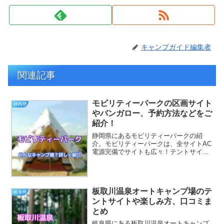
キャンプガイド編集者
関連記事
モビリティーパークの区画サイト
静岡県
やバンガロー、予約方法などをご
紹介！
静岡県にあるモビリティーパークの紹
介。モビリティーパークは、全サイトAC
電源完備でサイトも広々！テントサイト
の他に、トレーラーハウスやコテージを
はじめ、木のぬくもりが感じられるログ
ハウスや薪ストーブを備えたFケビン、海
外で人気のハンモック付...
板取川温泉オートキャンプ場のテ
岐阜県
ントサイトや楽しみ方、口コミま
とめ
岐阜県にある板取川温泉オートキャンプ