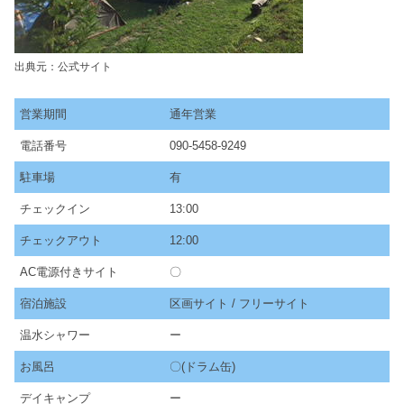
出典元：公式サイト
営業期間
通年営業
電話番号
090-5458-9249
駐車場
有
チェックイン
13:00
チェックアウト
12:00
AC電源付きサイト
〇
宿泊施設
区画サイト / フリーサイト
温水シャワー
ー
お風呂
〇(ドラム缶)
デイキャンプ
ー