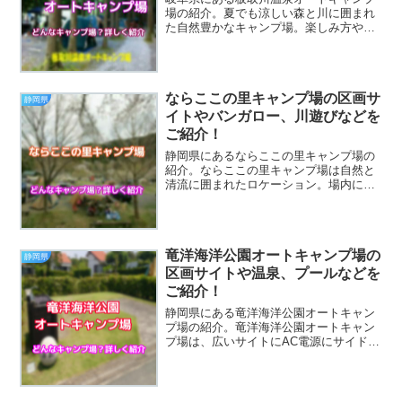
場の紹介。夏でも涼しい森と川に囲まれ
た自然豊かなキャンプ場。楽しみ方や、
板取川温泉オートキャンプ場についてま
とめていますので参考にしてください。
時期によって情報と異なる場合があるの
で、行く際は直接キャンプ...
ならここの里キャンプ場の区画サ
静岡県
イトやバンガロー、川遊びなどを
ご紹介！
静岡県にあるならここの里キャンプ場の
紹介。ならここの里キャンプ場は自然と
清流に囲まれたロケーション。場内には
AC電源が利用できるサイトにコテージや
バンガロー、100%の天然温泉があり小さ
いお子さんがいても楽しめるキャンプ場
となっています。楽...
竜洋海洋公園オートキャンプ場の
静岡県
区画サイトや温泉、プールなどを
ご紹介！
静岡県にある竜洋海洋公園オートキャン
プ場の紹介。竜洋海洋公園オートキャン
プ場は、広いサイトにAC電源にサイドシ
ンク、子供が楽しめる施設がたくさんあ
り、ファミリーにおすすめのキャンプ場
です。楽しみ方や、竜洋海洋公園オート
キャンプ場ではどんなこ...