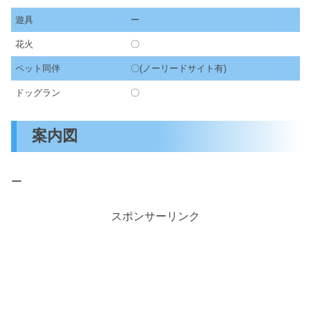
遊具
ー
花火
〇
ペット同伴
〇(ノーリードサイト有)
ドッグラン
〇
案内図
ー
スポンサーリンク