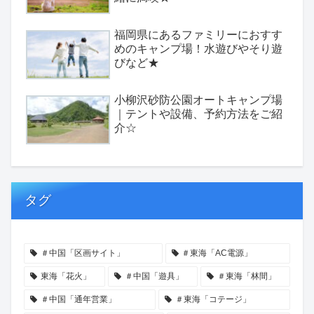
福岡県にあるファミリーにおすす
めのキャンプ場！水遊びやそり遊
びなど★
小柳沢砂防公園オートキャンプ場
｜テントや設備、予約方法をご紹
介☆
タグ
＃中国「区画サイト」
＃東海「AC電源」
東海「花火」
＃中国「遊具」
＃東海「林間」
＃中国「通年営業」
＃東海「コテージ」