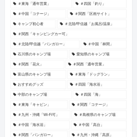
＃東海「通年営業」
＃四国「釣り」
＃中国「コテージ」
＃関西「区画サイト」
キャンプ初心者
＃北陸/甲信越「お風呂/温泉」
＃関西「キャンピングカー可」
＃北陸/甲信越「バンガロー」
＃中国「林間」
石川県のキャンプ場
愛知県のキャンプ場
＃関西「花火」
＃関西「通年営業」
富山県のキャンプ場
＃東海「ドッグラン」
おすすめグッズ
＃四国「海水浴」
中部のキャンプ場
＃四国「海」
＃東海「キャビン」
＃関西「コテージ」
＃九州・沖縄「Wi-Fi可」
＃島根県のキャンプ場
＃中国「海水浴」
＃中国「高台」
＃関西「バンガロー」
＃九州・沖縄「高原」