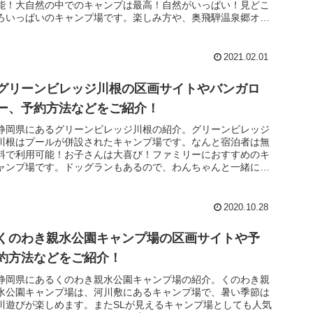
能！大自然の中でのキャンプは最高！自然がいっぱい！見どこ
ろいっぱいのキャンプ場です。楽しみ方や、奥飛騨温泉郷オー
トキャンプ場ではど...
2021.02.01
グリーンビレッジ川根の区画サイトやバンガロ
ー、予約方法などをご紹介！
静岡県にあるグリーンビレッジ川根の紹介。グリーンビレッジ
川根はプールが併設されたキャンプ場です。なんと宿泊者は無
料で利用可能！お子さんは大喜び！ファミリーにおすすめのキ
ャンプ場です。ドッグランもあるので、わんちゃんと一緒にキ
ャンプがしたい方...
2020.10.28
くのわき親水公園キャンプ場の区画サイトや予
約方法などをご紹介！
静岡県にあるくのわき親水公園キャンプ場の紹介。くのわき親
水公園キャンプ場は、河川敷にあるキャンプ場で、暑い季節は
川遊びが楽しめます。またSLが見えるキャンプ場としても人気