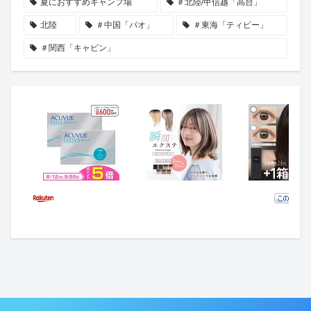
夏におすすめキャンプ場
＃北陸/甲信越「高台」
北陸
＃中国「パオ」
＃東海「ティピー」
＃関西「キャビン」