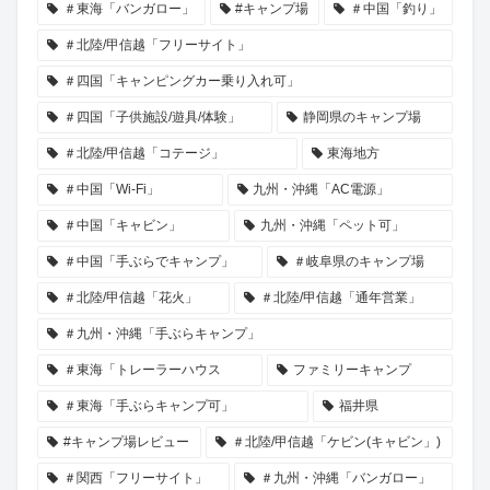
＃東海「バンガロー」
#キャンプ場
＃中国「釣り」
＃北陸/甲信越「フリーサイト」
＃四国「キャンピングカー乗り入れ可」
＃四国「子供施設/遊具/体験」
静岡県のキャンプ場
＃北陸/甲信越「コテージ」
東海地方
＃中国「Wi-Fi」
九州・沖縄「AC電源」
＃中国「キャビン」
九州・沖縄「ペット可」
＃中国「手ぶらでキャンプ」
＃岐阜県のキャンプ場
＃北陸/甲信越「花火」
＃北陸/甲信越「通年営業」
＃九州・沖縄「手ぶらキャンプ」
＃東海「トレーラーハウス
ファミリーキャンプ
＃東海「手ぶらキャンプ可」
福井県
#キャンプ場レビュー
＃北陸/甲信越「ケビン(キャビン」)
＃関西「フリーサイト」
＃九州・沖縄「バンガロー」