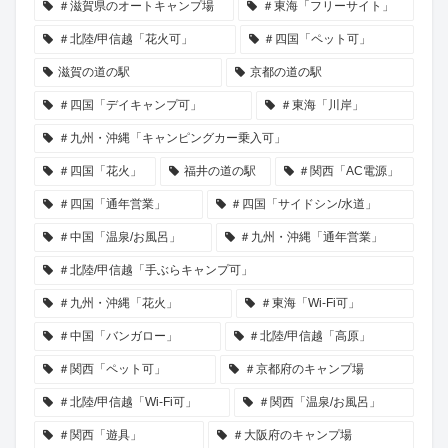
＃滋賀県のオートキャンプ場
＃東海「フリーサイト」
＃北陸/甲信越「花火可」
＃四国「ペット可」
滋賀の道の駅
京都の道の駅
＃四国「デイキャンプ可」
＃東海「川岸」
＃九州・沖縄「キャンピングカー乗入可」
＃四国「花火」
福井の道の駅
＃関西「AC電源」
＃四国「通年営業」
＃四国「サイドシン/水道」
＃中国「温泉/お風呂」
＃九州・沖縄「通年営業」
＃北陸/甲信越「手ぶらキャンプ可」
＃九州・沖縄「花火」
＃東海「Wi-Fi可」
＃中国「バンガロー」
＃北陸/甲信越「高原」
＃関西「ペット可」
＃京都府のキャンプ場
＃北陸/甲信越「Wi-Fi可」
＃関西「温泉/お風呂」
＃関西「遊具」
＃大阪府のキャンプ場