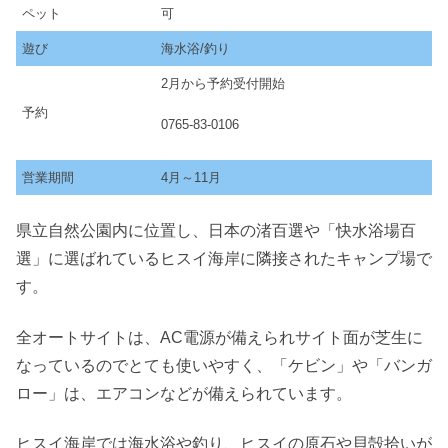
ペット
可
遊び
海水浴/釣り
2月から予約受付開始
予約
0765-83-0106
営業期間
4月～11月
県立自然公園内に位置し、日本の渚百選や「快水浴場百
選」に選ばれているヒスイ海岸に隣接されたキャンプ場で
す。
全オートサイトは、AC電源が備えられサイト面が芝生に
なっているのでとても使いやすく、「ケビン」や「バンガ
ロー」は、エアコンなどが備えられています。
ヒスイ海岸では海水浴や釣り、ヒスイの原石や貝殻拾いが