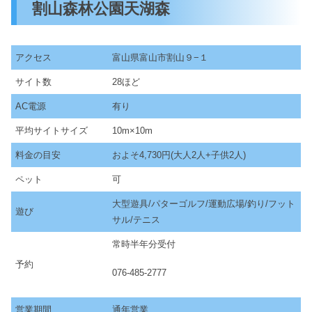
割山森林公園天湖森
アクセス
富山県富山市割山９−１
サイト数
28ほど
AC電源
有り
平均サイトサイズ
10m×10m
料金の目安
およそ4,730円(大人2人+子供2人)
ペット
可
大型遊具/パターゴルフ/運動広場/釣り/フット
遊び
サル/テニス
常時半年分受付
予約
076-485-2777
営業期間
通年営業