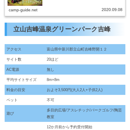
2020.09.08
camp-guide.net
立山吉峰温泉グリーンパーク吉峰
アクセス
富山県中新川郡立山町吉峰野開１２
サイト数
20ほど
AC電源
無し
平均サイトサイズ
8m×8m
料金の目安
およそ3,500円(大人2人+子供2人)
ペット
不可
多目的広場/アスレチック/パークゴルフ/陶芸
遊び
教室
12か月前から予約受付開始