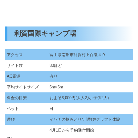
利賀国際キャンプ場
アクセス
富山県南砺市利賀村上百瀬４９
サイト数
80ほど
AC電源
有り
平均サイトサイズ
6m×6m
料金の目安
およそ6,000円(大人2人+子供2人)
ペット
可
遊び
イワナの掴みどり/川遊び/クラフト体験
4月1日から予約受付開始