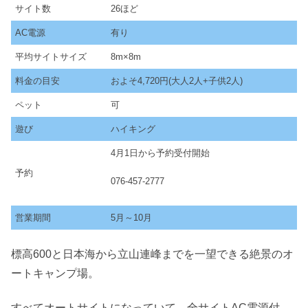
サイト数
26ほど
AC電源
有り
平均サイトサイズ
8m×8m
料金の目安
およそ4,720円(大人2人+子供2人)
ペット
可
遊び
ハイキング
4月1日から予約受付開始
予約
076-457-2777
営業期間
5月～10月
標高600と日本海から立山連峰までを一望できる絶景のオ
ートキャンプ場。
すべてオートサイトになっていて、全サイトAC電源付