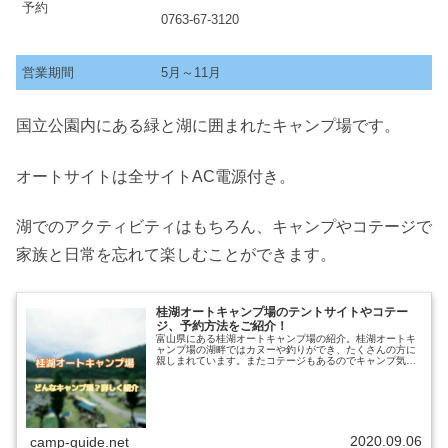
予約
0763-67-3120
営業期間
5月～11月
国立公園内にある緑と湖に囲まれたキャンプ場です。
オートサイトは全サイトAC電源付き。
湖でのアクティビティはもちろん、キャンプやコテージで
家族と日常を忘れて楽しむことができます。
桂湖オートキャンプ場のテントサイトやコテー
ジ、予約方法をご紹介！
富山県にある桂湖オートキャンプ場の紹介。桂湖オートキ
ャンプ場の湖畔ではカヌーや釣りができ、たくさんの方に
親しまれています。またコテージもあるのでキャンプ気分
を味わいたい方にもおすすめ。楽しみ方や、桂湖オートキ
ャンプ場ではどんなことができるの...
2020.09.06
camp-guide.net