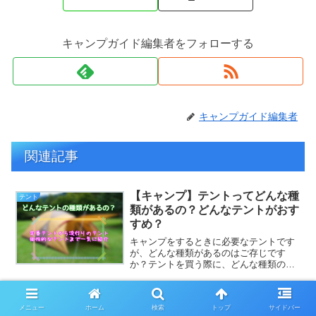
キャンプガイド編集者をフォローする
キャンプガイド編集者
関連記事
【キャンプ】テントってどんな種
テント
類があるの？どんなテントがおす
すめ？
キャンプをするときに必要なテントです
が、どんな種類があるのはご存じです
か？テントを買う際に、どんな種類のテ
ントがあるのか知っておくことで、シミ
ュレーションもしやすくなりますよね。
定番テントから流行りのテント、おしゃ
れなテントなどすべてのテン...
メニュー
ホーム
検索
トップ
サイドバー