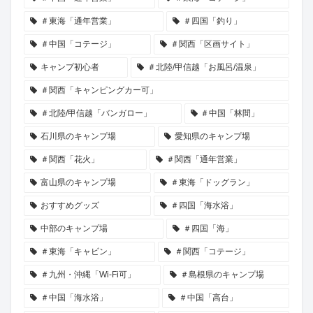
＃東海「通年営業」
＃四国「釣り」
＃中国「コテージ」
＃関西「区画サイト」
キャンプ初心者
＃北陸/甲信越「お風呂/温泉」
＃関西「キャンピングカー可」
＃北陸/甲信越「バンガロー」
＃中国「林間」
石川県のキャンプ場
愛知県のキャンプ場
＃関西「花火」
＃関西「通年営業」
富山県のキャンプ場
＃東海「ドッグラン」
おすすめグッズ
＃四国「海水浴」
中部のキャンプ場
＃四国「海」
＃東海「キャビン」
＃関西「コテージ」
＃九州・沖縄「Wi-Fi可」
＃島根県のキャンプ場
＃中国「海水浴」
＃中国「高台」