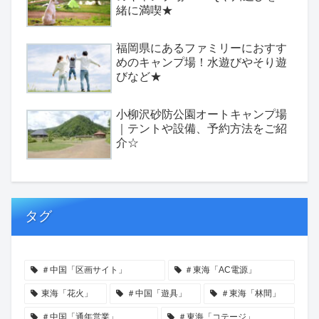
緒に満喫★
福岡県にあるファミリーにおすす
めのキャンプ場！水遊びやそり遊
びなど★
小柳沢砂防公園オートキャンプ場
｜テントや設備、予約方法をご紹
介☆
タグ
＃中国「区画サイト」
＃東海「AC電源」
東海「花火」
＃中国「遊具」
＃東海「林間」
＃中国「通年営業」
＃東海「コテージ」