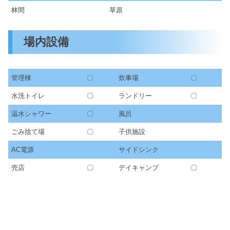
林間
草原
場内設備
管理棟
〇
炊事場
〇
水洗トイレ
〇
ランドリー
〇
温水シャワー
〇
風呂
ごみ捨て場
〇
子供施設
AC電源
サイドシンク
売店
〇
デイキャンプ
〇