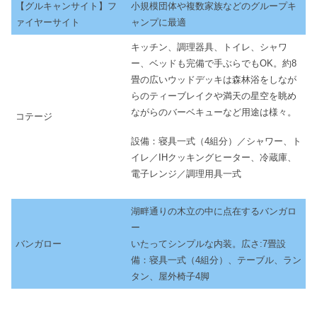
【グルキャンサイト】フ
小規模団体や複数家族などのグループキ
ァイヤーサイト
ャンプに最適
キッチン、調理器具、トイレ、シャワ
ー、ベッドも完備で手ぶらでもOK。約8
畳の広いウッドデッキは森林浴をしなが
らのティーブレイクや満天の星空を眺め
ながらのバーベキューなど用途は様々。
コテージ
設備：寝具一式（4組分）／シャワー、ト
イレ／IHクッキングヒーター、冷蔵庫、
電子レンジ／調理用具一式
湖畔通りの木立の中に点在するバンガロ
ー
バンガロー
いたってシンプルな内装。広さ:7畳設
備：寝具一式（4組分）、テーブル、ラン
タン、屋外椅子4脚