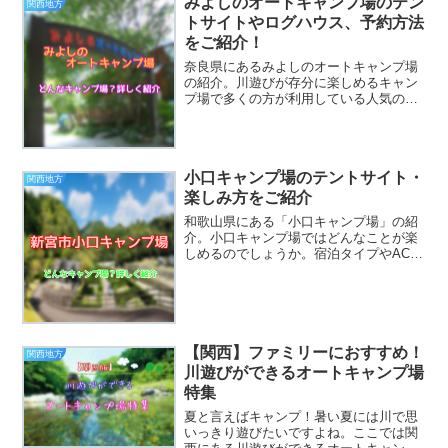
みよしのオートキャンプ場のテン
関西地方
加太オートキャンプ場...
トサイトやログハウス、予約方法
をご紹介！
奈良県にあるみよしのオートキャンプ場
の紹介。川遊びが存分に楽しめるキャン
プ場で多くの方が利用している人気のキ
ャンプ場です。みよしのオートキャンプ
場ではどんなことができるのかをまとめ
ているので、キャンプに行こうと思って
る方は参考にしてください...
小口キャンプ場のテントサイト・
関西地方
楽しみ方をご紹介
和歌山県にある「小口キャンプ場」の紹
介。小口キャンプ場ではどんなことが楽
しめるのでしょうか。宿泊タイプやAC電
源の有無、ペットはOKなのかなど、気に
なる情報を記載していますので、参考に
してください。時期によって情報と異な
る場合があるので、行...
【関西】ファミリーにおすすめ！
関西地方
川遊びができるオートキャンプ場
特集
夏と言えばキャンプ！暑い夏には川で思
いっきり遊びたいですよね。ここでは関