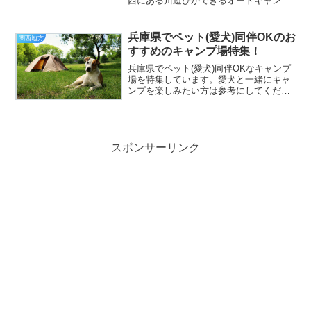
西にある川遊びができるオートキャンプ
場を紹介しています。どこも人気でファ
ミリーキャンプにおすすめばかりのキャ
ンプ場です。自然いっぱいの中で遊ぶ川
兵庫県でペット(愛犬)同伴OKのお
関西地方
遊びは楽しさ倍増！暑い季...
すすめのキャンプ場特集！
兵庫県でペット(愛犬)同伴OKなキャンプ
場を特集しています。愛犬と一緒にキャ
ンプを楽しみたい方は参考にしてくださ
い。兵庫県で犬同伴OKのおすすめのキャ
ンプ場特集！キャンプリゾート森のひと
ときアクセス兵庫県丹波市市島町与戸 長
尾52-1宿泊タ...
スポンサーリンク