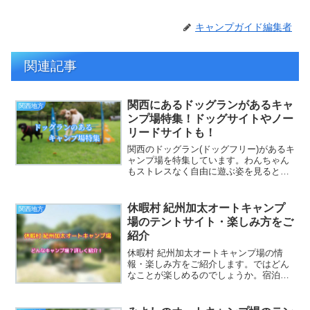
キャンプガイド編集者
関連記事
関西にあるドッグランがあるキャ
関西地方
ンプ場特集！ドッグサイトやノー
リードサイトも！
関西のドッグラン(ドッグフリー)があるキ
ャンプ場を特集しています。わんちゃん
もストレスなく自由に遊ぶ姿を見ると、
パパもママも微笑ましくなりますよね。
近年ではドッグランのあるキャンプ場が
たくさん増えてきています。自然の中で
休暇村 紀州加太オートキャンプ
関西地方
思いっきり走り回り、...
場のテントサイト・楽しみ方をご
紹介
休暇村 紀州加太オートキャンプ場の情
報・楽しみ方をご紹介します。ではどん
なことが楽しめるのでしょうか。宿泊タ
イプやAC電源の有無、ペットはOKなの
かなど、気になる情報を記載しています
ので、参考にしてください。休暇村 紀州