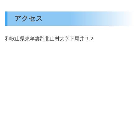
アクセス
和歌山県東牟婁郡北山村大字下尾井９２