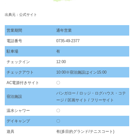
出典元：公式サイト
営業期間
通年営業
電話番号
0735-49-2377
駐車場
有
チェックイン
12:00
チェックアウト
10:00※宿泊施設はイン15:00
AC電源付きサイト
〇
バンガロー / ロッジ・ログハウス・コテ
宿泊施設
ージ / 区画サイト / フリーサイト
温水シャワー
〇
デイキャンプ
〇
遊具
有(多目的グランド/テニスコート)