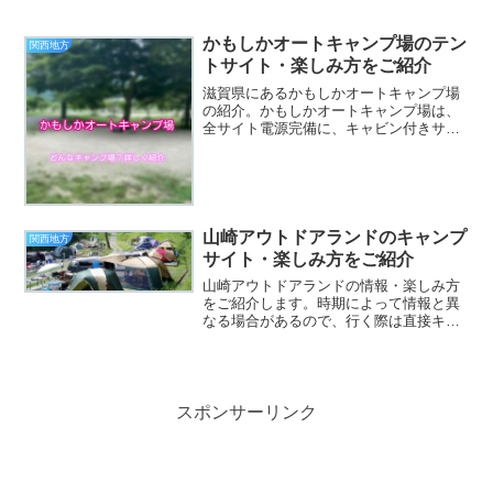
るので、行く際は直接キャンプ場にお問
い合わせすることをおすすめします。ハ
イマート佐仲オートキャンプ場出典元：
かもしかオートキャンプ場のテン
関西地方
公式サイト営業期間通年営業...
トサイト・楽しみ方をご紹介
滋賀県にあるかもしかオートキャンプ場
の紹介。かもしかオートキャンプ場は、
全サイト電源完備に、キャビン付きサイ
トなどなど過ごしやすいキャンプ場にな
っています。楽しみ方や、かもしかオー
トキャンプ場ではどんなことができるの
かをまとめているので、参...
山崎アウトドアランドのキャンプ
関西地方
サイト・楽しみ方をご紹介
山崎アウトドアランドの情報・楽しみ方
をご紹介します。時期によって情報と異
なる場合があるので、行く際は直接キャ
ンプ場にお問い合わせすることをおすす
めします。山崎アウトドアランド出典
元：公式サイト営業期間4月初旬～10月ま
で営業電話番号0790...
スポンサーリンク