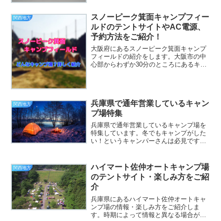
整った広大な総合公園で子供が居るファ
ミリーに人気のキャンプ...
スノーピーク箕面キャンプフィー
関西地方
ルドのテントサイトやAC電源、
予約方法をご紹介！
大阪府にあるスノーピーク箕面キャンプ
フィールドの紹介をします。大阪市の中
心部からわずか30分のところにあるキャ
ンプ場。周囲は自然に囲まれたオートキ
ャンプ場で、サイトの広さがなんと144㎡
と広々！楽しみ方や、スノーピーク箕面
キャンプフィールド...
兵庫県で通年営業しているキャン
関西地方
プ場特集
兵庫県で通年営業しているキャンプ場を
特集しています。冬でもキャンプがした
い！というキャンパーさんは必見です。
ぜひ参考にしてください。兵庫県で通年
営業しているキャンプ場特集キャンプリ
ゾート森のひとときアクセス兵庫県丹波
ハイマート佐仲オートキャンプ場
関西地方
市市島町与戸 長尾52-...
のテントサイト・楽しみ方をご紹
介
兵庫県にあるハイマート佐仲オートキャ
ンプ場の情報・楽しみ方をご紹介しま
す。時期によって情報と異なる場合があ