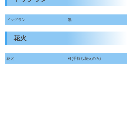
ドッグラン
無
花火
花火
可(手持ち花火のみ)