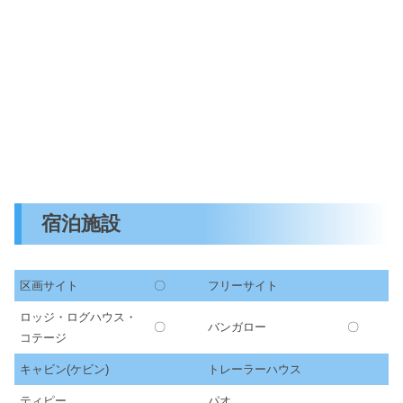
宿泊施設
区画サイト
〇
フリーサイト
ロッジ・ログハウス・
〇
バンガロー
〇
コテージ
キャビン(ケビン)
トレーラーハウス
ティピー
パオ