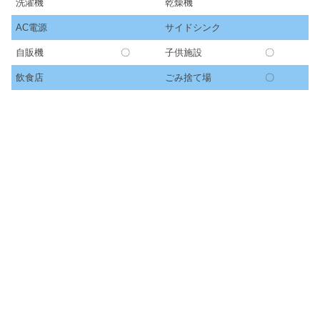
洗濯機
乾燥機
AC電源
サイドシンク
自販機
〇
子供施設
〇
飲食店
ごみ捨て場
〇