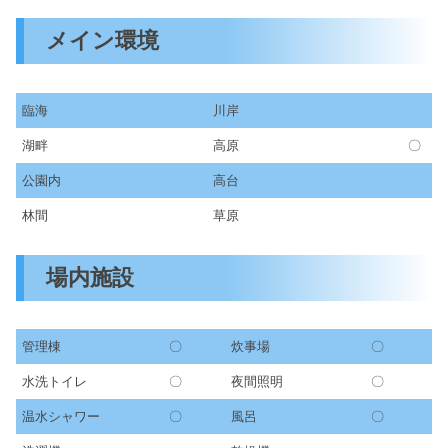
メイン環境
臨海
川岸
湖畔
高原
〇
公園内
高台
林間
草原
場内施設
管理棟
〇
炊事場
〇
水洗トイレ
〇
夜間照明
〇
温水シャワー
〇
風呂
〇