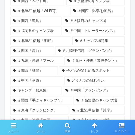
＃関西「ペット可」
＃京都府のキャンプ場
＃北陸/甲信越「Wi-Fi可」
＃関西「温泉/お風呂」
＃関西「遊具」
＃大阪府のキャンプ場
＃福岡県のキャンプ場
＃中国「トレーラーハウス」
＃北陸/甲信越「湖畔」
＃キャンプ場特集
＃四国「高台」
＃北陸/甲信越「グランピング」
＃九州・沖縄「プール」
＃九州・沖縄「常設テント」
＃関西「林間」
子どもが楽しめるスポット
＃中国「草原」
どうぶつの触れ合い
キャンプ 知恵袋
＃中国「グランピング」
＃関西「手ぶらキャンプ可」
＃高知県のキャンプ場
＃東海「グランピング」
＃北陸/甲信越「川岸」
＃九州・沖縄「草原」
＃京都のキャンプ場
＃九州・沖縄「川遊び」
バーベキューができる道の駅
メニュー
ホーム
検索
トップ
サイドバー