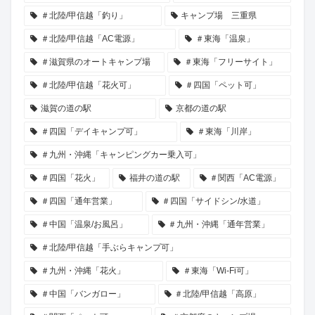
＃北陸/甲信越「釣り」
キャンプ場 三重県
＃北陸/甲信越「AC電源」
＃東海「温泉」
＃滋賀県のオートキャンプ場
＃東海「フリーサイト」
＃北陸/甲信越「花火可」
＃四国「ペット可」
滋賀の道の駅
京都の道の駅
＃四国「デイキャンプ可」
＃東海「川岸」
＃九州・沖縄「キャンピングカー乗入可」
＃四国「花火」
福井の道の駅
＃関西「AC電源」
＃四国「通年営業」
＃四国「サイドシン/水道」
＃中国「温泉/お風呂」
＃九州・沖縄「通年営業」
＃北陸/甲信越「手ぶらキャンプ可」
＃九州・沖縄「花火」
＃東海「Wi-Fi可」
＃中国「バンガロー」
＃北陸/甲信越「高原」