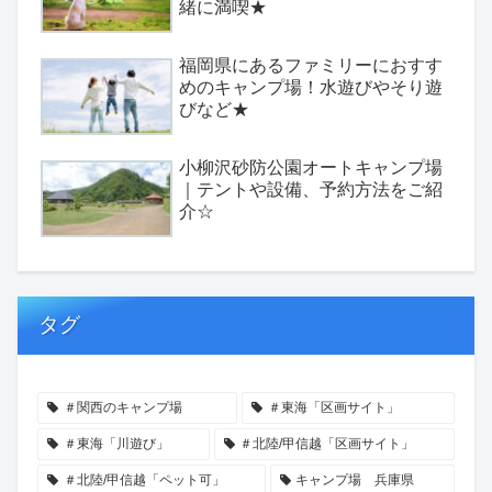
緒に満喫★
福岡県にあるファミリーにおすす
めのキャンプ場！水遊びやそり遊
びなど★
小柳沢砂防公園オートキャンプ場
｜テントや設備、予約方法をご紹
介☆
タグ
＃関西のキャンプ場
＃東海「区画サイト」
＃東海「川遊び」
＃北陸/甲信越「区画サイト」
＃北陸/甲信越「ペット可」
キャンプ場 兵庫県