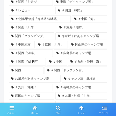
＃関西「川遊び」
東海「デイキャンプ可」
＃レビュー
＃四国「林間」
＃北陸/甲信越「海水浴/湖水浴」
＃中国「海」
＃関西「川岸
＃東海「湖畔」
関西「グランピング」
海が近くにあるキャンプ場
＃中国地方
＃四国「川岸」
岡山県のキャンプ場
＃関西「湖畔」
＃広島県のキャンプ場
＃関西「Wi-Fi可」
＃中国
＃九州・沖縄「海」
関西
＃関西「ドッグラン有」
お風呂があるキャンプ場
キャンプ場 北海道
＃九州・沖縄「
＃長崎県のキャンプ場
四国のキャンプ場
＃九州・沖縄「川岸」
＃徳島県のキャンプ場
＃関西「サイドシンク有」
東北のキャンプ場
手ぶらキャンプができる
メニュー
ホーム
検索
トップ
サイドバー